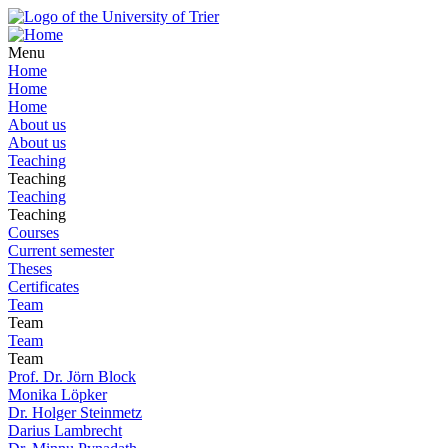
Menu
Home
Home
Home
About us
About us
Teaching
Teaching
Teaching
Teaching
Courses
Current semester
Theses
Certificates
Team
Team
Team
Team
Prof. Dr. Jörn Block
Monika Löpker
Dr. Holger Steinmetz
Darius Lambrecht