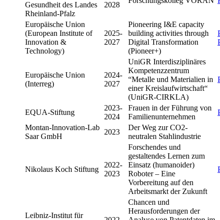
Forschungskolleg VORAN
Gesundheit des Landes
2028
Rheinland-Pfalz
Europäische Union
Pioneering I&E capacity
(European Institute of
2025-
building activities through
Innovation &
2027
Digital Transformation
Technology)
(Pioneer+)
UniGR Interdisziplinäres
Kompetenzzentrum
Europäische Union
2024-
“Metalle und Materialien in
(Interreg)
2027
einer Kreislaufwirtschaft“
(UniGR-CIRKLA)
2023-
Frauen in der Führung von
EQUA-Stiftung
2024
Familienunternehmen
Montan-Innovation-Lab
Der Weg zur CO2-
2023
Saar GmbH
neutralen Stahlindustrie
Forschendes und
gestaltendes Lernen zum
2022-
Einsatz (humanoider)
Nikolaus Koch Stiftung
2023
Roboter – Eine
Vorbereitung auf den
Arbeitsmarkt der Zukunft
Chancen und
Herausforderungen der
Leibniz-Institut für
2022
Analyse von Patentdaten im