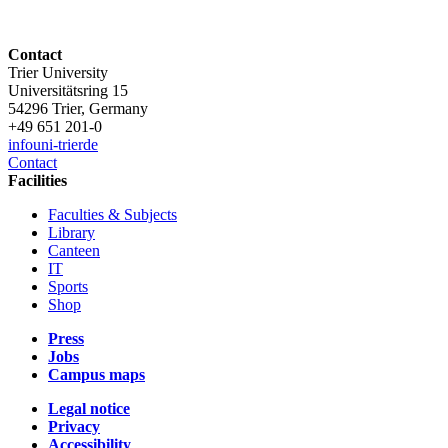
Contact
Trier University
Universitätsring 15
54296 Trier, Germany
+49 651 201-0
info
uni-trier
de
Contact
Facilities
Faculties & Subjects
Library
Canteen
IT
Sports
Shop
Press
Jobs
Campus maps
Legal notice
Privacy
Accessibility