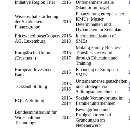
Initiative Region Trier
2016
Unternehmensurteile
(Standortumfrage)
Finanzierung europäischer
Wissenschaftsförderung
KMUs: Muster,
der Sparkassen-
2016
Determinanten und
Finanzgruppe
Dynamiken im Zeitablauf
PricewaterhouseCoopers
2015-
Internationalization of
AG, Luxemburg
2018
SMEs
Making Family Business
Europäische Union
2015-
Transfers successful
(Erasmus+)
2017
through Education and
Training
European Investment
Financing of European
2015
Bank
SMEs
Unternehmenseigenschaften
2013-
Jackstädt Stiftung
und -strategie von
2016
Stiftungsunternehmen
2013-
Soziale Verantwortung in
EQUA-Stiftung
2014
Familienunternehmen
Beweggründe und
Bundesministerium für
Erfolgsfaktoren bei
Wirtschaft und
2012
Gründungen im
Technologie
Nebenerwerb