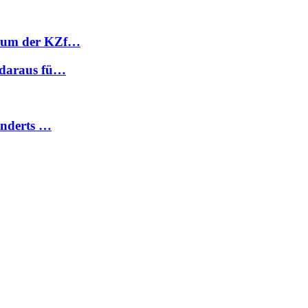
mium der KZf…
 daraus fü…
underts …