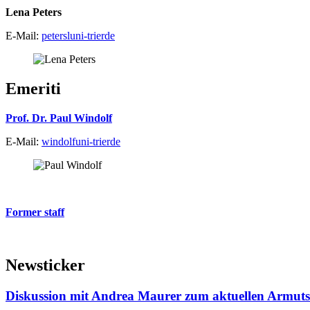
Lena Peters
E-Mail:
petersl
uni-trier
de
Emeriti
Prof. Dr. Paul Windolf
E-Mail:
windolf
uni-trier
de
Former staff
Newsticker
Diskussion mit Andrea Maurer zum aktuellen Armut