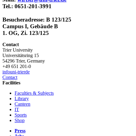
Tel.: 0651-201-3991
Besucheradresse: B 123/125
Campus I, Gebäude B
1. OG, Zi. 123/125
Contact
Trier University
Universitätsring 15
54296 Trier, Germany
+49 651 201-0
info
uni-trier
de
Contact
Facilities
Faculties & Subjects
Library
Canteen
IT
Sports
Shop
Press