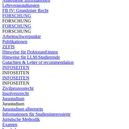
Allgemeine Informationen
Lehrveranstaltungen
FB IV: Grundzüge Recht
FORSCHUNG
FORSCHUNG
FORSCHUNG
FORSCHUNG
Arbeitsschwerpunkte
Publikationen
ZEFIS
Hinweise für Doktorand:innen
Hinweise für LLM-Studierende
Gutachten & Letter of recommendation
INFOSEITEN
INFOSEITEN
INFOSEITEN
INFOSEITEN
Zivilprozessrecht
Insolvenzrecht
Jurastudium
Jurastudium
Jurastudium allgemein
Informationen für Studieninteressierte
Juristische Methodik
Examen