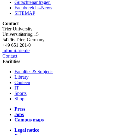
Gutachtenanfragen
Fachbereichs-News
SITEMAP
Contact
Trier University
Universitätsring 15
54296 Trier, Germany
+49 651 201-0
info
uni-trier
de
Contact
Facilities
Faculties & Subjects
Library
Canteen
IT
Sports
Shop
Press
Jobs
Campus maps
Legal notice