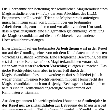
Die Übernahme der Betreuung der schriftlichen Magisterarbeit eines
Magisterstudierenden (= m/w), der zum Abschluss des LL.M.-
Programms der Universität Trier eine Magisterarbeit anfertigen
muss, hängt zum einen von Einigung über ein bestimmtes
Arbeitsthema ab, zum anderen und vor allem von dem Umstand,
dass Kapazitätsgründe eine einigermaßen gleichmäßige Verteilung
der Magisterkandidaten auf die am Fachbereich vorhandenen
Hochschullehrer verlangen.
Einer Einigung auf ein bestimmtes
Arbeitsthema
wird in der Regel
nur auf der Grundlage eines von mir dem Kandidaten unterbreiteten
Vorschlags zustande kommen. Eine erfolgreiche Bewerbung bei mir
setzt daher die Bereitschaft des Magisterkandidaten voraus, sich
einen
von mir unterbreiteten Vorschlag
zu eigen zu machen. Das
grobe Rechtsgebiet kann aber in jedem Fall durch den
Magisterkandidaten bestimmt werden; es darf sich hierbei jedoch
weder primär um einen Rechtsvergleich mit dem Heimatrecht des
Magisterkandidaten noch um dasjenige Rechtsgebiet handeln, dem
bereits eine in Deutschland angefertigte Seminararbeit des
Kandidaten entstammte.
Aus den genannten Kapazitätsgründen können
pro Studienjahr in
der Regel nur zwei Kandidaten
zur Betreuung der Magisterarbeit
angenommen werden. Bei der Auswahl genießen Kandidaten, die