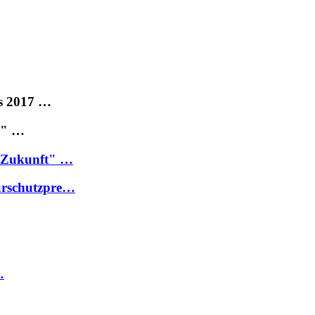
is 2017 …
e" …
e Zukunft" …
urschutzpre…
…