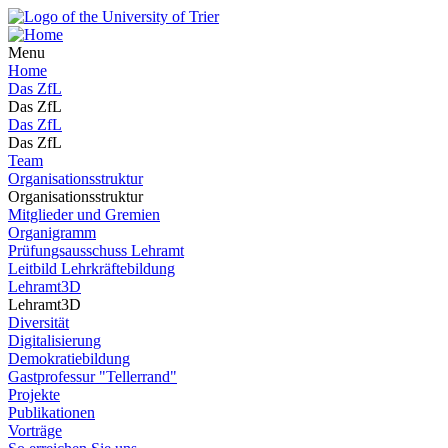
Menu
Home
Das ZfL
Das ZfL
Das ZfL
Das ZfL
Team
Organisationsstruktur
Organisationsstruktur
Mitglieder und Gremien
Organigramm
Prüfungsausschuss Lehramt
Leitbild Lehrkräftebildung
Lehramt3D
Lehramt3D
Diversität
Digitalisierung
Demokratiebildung
Gastprofessur "Tellerrand"
Projekte
Publikationen
Vorträge