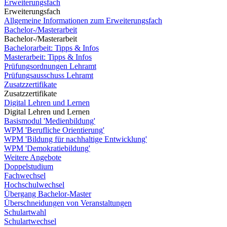
Erweiterungsfach
Erweiterungsfach
Allgemeine Informationen zum Erweiterungsfach
Bachelor-/Masterarbeit
Bachelor-/Masterarbeit
Bachelorarbeit: Tipps & Infos
Masterarbeit: Tipps & Infos
Prüfungsordnungen Lehramt
Prüfungsausschuss Lehramt
Zusatzzertifikate
Zusatzzertifikate
Digital Lehren und Lernen
Digital Lehren und Lernen
Basismodul 'Medienbildung'
WPM 'Berufliche Orientierung'
WPM 'Bildung für nachhaltige Entwicklung'
WPM 'Demokratiebildung'
Weitere Angebote
Doppelstudium
Fachwechsel
Hochschulwechsel
Übergang Bachelor-Master
Überschneidungen von Veranstaltungen
Schulartwahl
Schulartwechsel