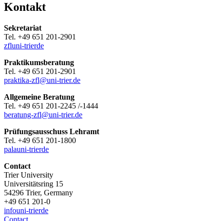
Kontakt
Sekretariat
Tel. +49 651 201-2901
zfl
uni-trier
de
Praktikumsberatung
Tel. +49 651 201-2901
praktika-zfl@uni-trier.de
Allgemeine Beratung
Tel. +49 651 201-2245 /-1444
beratung-zfl@uni-trier.de
Prüfungsausschuss Lehramt
Tel. +49 651 201-1800
pala
uni-trier
de
Contact
Trier University
Universitätsring 15
54296 Trier, Germany
+49 651 201-0
info
uni-trier
de
Contact