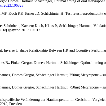
regor Domes, Hartmut Schächinger, Optimal timing of oral metyrapone in
uen.2023.106328
 MF, Koch KP, Turner JD, Schächinger H, Test-retest reproducibility o
r
; Schönbein, Karsten; Koch, Klaus P., Schächinger, Hartmut, Validation
.1016/j.ijpsycho.2017.10.013
mut: Inverse U-shape Relationship Between HR and Cognitive Performa
nes B., Finke; Gregor, Domes; Hartmut, Schächinger, Optimal timing of
annes, Domes Gregor, Schächinger Hartmut, 750mg Metyrapone – suffici
annes, Domes Gregor, Schächinger Hartmut, 750mg Metyrapone – suffici
nalspezifische Veränderung der Hauttemperatur im Gesicht im Vergleich
 2019,
Dresden