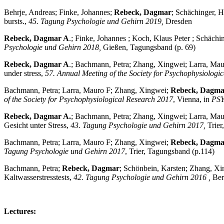
Behrje, Andreas; Finke, Johannes;
Rebeck, Dagmar
; Schächinger, H
bursts.,
45. Tagung Psychologie und Gehirn 2019,
Dresden
Rebeck, Dagmar A
.; Finke, Johannes ; Koch, Klaus Peter ; Schäch
Psychologie und Gehirn 2018,
Gießen, Tagungsband (p. 69)
Rebeck, Dagmar A
.; Bachmann, Petra; Zhang, Xingwei; Larra, Mauro
under stress,
57. Annual Meeting of the Society for Psychophysiologi
Bachmann, Petra; Larra, Mauro F; Zhang, Xingwei;
Rebeck, Dagma
of the Society for Psychophysiological Research 2017
, Vienna, in
PS
Rebeck, Dagmar A.
; Bachmann, Petra; Zhang, Xingwei; Larra, Maur
Gesicht unter Stress,
43. Tagung Psychologie und Gehirn 2017,
Trier
Bachmann, Petra; Larra, Mauro F; Zhang, Xingwei;
Rebeck, Dagma
Tagung Psychologie und Gehirn 2017
, Trier, Tagungsband (p.114)
Bachmann, Petra;
Rebeck, Dagmar
; Schönbein, Karsten; Zhang, Xin
Kaltwasserstresstests,
42. Tagung Psychologie und Gehirn 2016
,
Ber
Lectures: