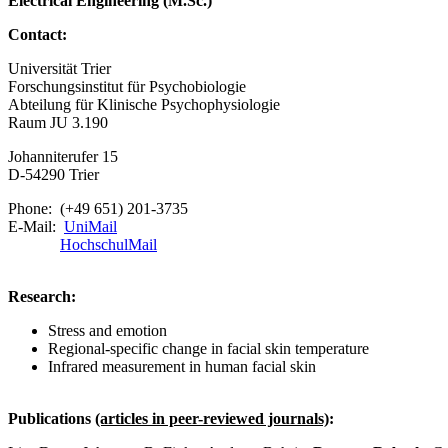
Electrical Engineering (M.Sc.)
Contact:
Universität Trier
Forschungsinstitut für Psychobiologie
Abteilung für Klinische Psychophysiologie
Raum JU 3.190
Johanniterufer 15
D-54290 Trier
Phone: (+49 651) 201-3735
E-Mail:
UniMail
HochschulMail
Research:
Stress and emotion
Regional-specific change in facial skin temperature
Infrared measurement in human facial skin
Publications
(articles in peer-reviewed journals)
: