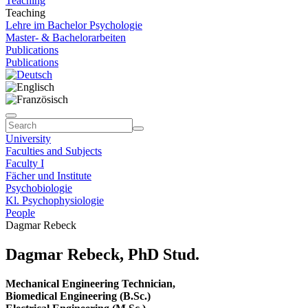
Teaching
Teaching
Lehre im Bachelor Psychologie
Master- & Bachelorarbeiten
Publications
Publications
University
Faculties and Subjects
Faculty I
Fächer und Institute
Psychobiologie
Kl. Psychophysiologie
People
Dagmar Rebeck
Dagmar Rebeck, PhD Stud.
Mechanical Engineering Technician,
Biomedical Engineering (B.Sc.)