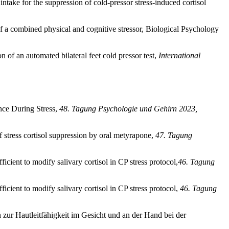
take for the suppression of cold-pressor stress-induced cortisol
f a combined physical and cognitive stressor, Biological Psychology
 of an automated bilateral feet cold pressor test,
International
nce During Stress,
48. Tagung Psychologie und Gehirn 2023,
 stress cortisol suppression by oral metyrapone,
47. Tagung
ent to modify salivary cortisol in CP stress protocol,
46. Tagung
ent to modify salivary cortisol in CP stress protocol,
46.
Tagung
 zur Hautleitfähigkeit im Gesicht und an der Hand bei der