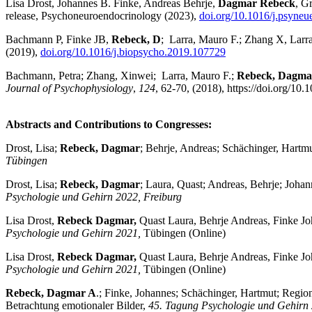
Lisa Drost, Johannes B. Finke, Andreas Behrje,
Dagmar Rebeck
, G
release, Psychoneuroendocrinology (2023),
doi.org/10.1016/j.psyne
Bachmann P, Finke JB,
Rebeck, D
; Larra, Mauro F.; Zhang X, Larra
(2019),
doi.org/10.1016/j.biopsycho.2019.107729
Bachmann, Petra; Zhang, Xinwei; Larra, Mauro F.;
Rebeck, Dagma
Journal of Psychophysiology
,
124
, 62-70, (2018), https://doi.org/10
Abstracts and Contributions to Congresses:
Drost, Lisa;
Rebeck, Dagmar
; Behrje, Andreas; Schächinger, Hart
Tübingen
Drost, Lisa;
Rebeck, Dagmar
; Laura, Quast; Andreas, Behrje; Johan
Psychologie und Gehirn 2022, Freiburg
Lisa Drost,
Rebeck Dagmar,
Quast Laura, Behrje Andreas, Finke Joh
Psychologie und Gehirn 2021,
Tübingen (Online)
Lisa Drost,
Rebeck Dagmar,
Quast Laura, Behrje Andreas, Finke Joh
Psychologie und Gehirn 2021,
Tübingen (Online)
Rebeck, Dagmar A
.; Finke, Johannes; Schächinger, Hartmut; Regio
Betrachtung emotionaler Bilder,
45. Tagung Psychologie und Gehirn