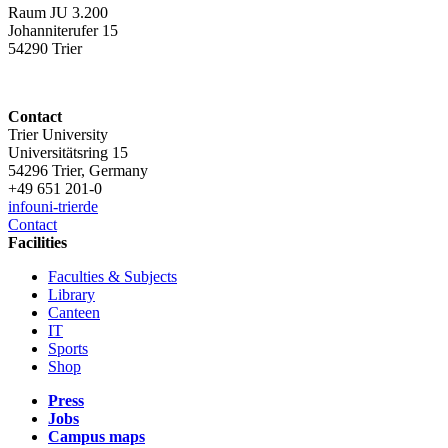
Raum JU 3.200
Johanniterufer 15
54290 Trier
Contact
Trier University
Universitätsring 15
54296 Trier, Germany
+49 651 201-0
info
uni-trier
de
Contact
Facilities
Faculties & Subjects
Library
Canteen
IT
Sports
Shop
Press
Jobs
Campus maps