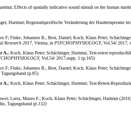
artmut; Effects of spatially indicative sound stimuli on the human startl
inger, Hartmut; Regionalspezifische Veränderung der Hauttemperatur im 
 F; Finke, Johannes B., Best, Daniel; Koch, Klaus Peter; Schächinger,
cal Research 2017,
Vienna, in
PSYCHOPHYSIOLOGY,
Vol.54/ 2017, 
r A.
; Koch, Klaus Peter; Schächinger, Hartmut, Test-retest reproducibil
YCHOPHYSIOLOGY,
Vol.54/ 2017,supp. 1 (p.165)
o F; Finke, Johannes B., Best, Daniel; Koch, Klaus Peter; Schächinge
, Tagungsband (p.85)
r A.
; Koch, Klaus Peter; Schächinger, Hartmut; Test-Retest-Reproduzie
wei; Larra, Mauro F.; Koch, Klaus Peter; Schächinger, Hartmut (2016),
lin, Tagungsband
(p.132)