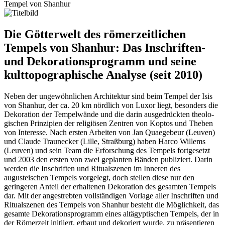
Tempel von Shanhur
Die Götterwelt des römerzeitlichen
Tempels von Shanhur: Das Inschriften-
und Dekorationsprogramm und seine
kulttopographische Analyse (seit 2010)
Neben der ungewöhnlichen Architektur sind beim Tempel der Isis
von Shanhur, der ca. 20 km nördlich von Luxor liegt, be­sonders die
Dekoration der Tem­pel­wände und die darin ausgedrückten theo­lo­
gischen Prin­zipien der religiösen Zentren von Koptos und Theben
von Interesse. Nach ersten Arbeiten von Jan Quaegebeur (Leuven)
und Claude Traunecker (Lille, Straßburg) haben Harco Willems
(Leuven) und sein Team die Erforschung des Tempels fortgesetzt
und 2003 den ersten von zwei geplanten Bän­den publiziert. Da­rin
wer­den die Inschriften und Ritualszenen im Inneren des
augusteischen Tempels vorgelegt, doch stellen diese nur den
geringeren Anteil der erhaltenen Dekoration des gesamten Tempels
dar. Mit der angestrebten vollständigen Vorlage aller Inschriften und
Ritualszenen des Tempels von Shanhur besteht die Möglichkeit, das
gesamte Dekorationsprogramm eines altägyptischen Tempels, der in
der Römerzeit initiiert, erbaut und dekoriert wurde, zu präsentieren