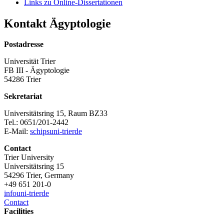
Links zu Online-Dissertationen
Kontakt Ägyptologie
Postadresse
Universität Trier
FB III - Ägyptologie
54286 Trier
Sekretariat
Universitätsring 15, Raum BZ33
Tel.: 0651/201-2442
E-Mail:
schips
uni-trier
de
Contact
Trier University
Universitätsring 15
54296 Trier, Germany
+49 651 201-0
info
uni-trier
de
Contact
Facilities