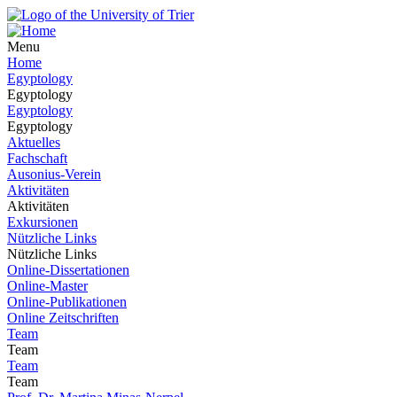
Menu
Home
Egyptology
Egyptology
Egyptology
Egyptology
Aktuelles
Fachschaft
Ausonius-Verein
Aktivitäten
Aktivitäten
Exkursionen
Nützliche Links
Nützliche Links
Online-Dissertationen
Online-Master
Online-Publikationen
Online Zeitschriften
Team
Team
Team
Team