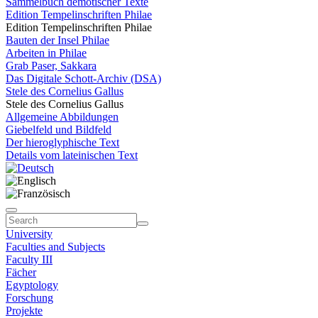
Sammelbuch demotischer Texte
Edition Tempelinschriften Philae
Edition Tempelinschriften Philae
Bauten der Insel Philae
Arbeiten in Philae
Grab Paser, Sakkara
Das Digitale Schott-Archiv (DSA)
Stele des Cornelius Gallus
Stele des Cornelius Gallus
Allgemeine Abbildungen
Giebelfeld und Bildfeld
Der hieroglyphische Text
Details vom lateinischen Text
University
Faculties and Subjects
Faculty III
Fächer
Egyptology
Forschung
Projekte