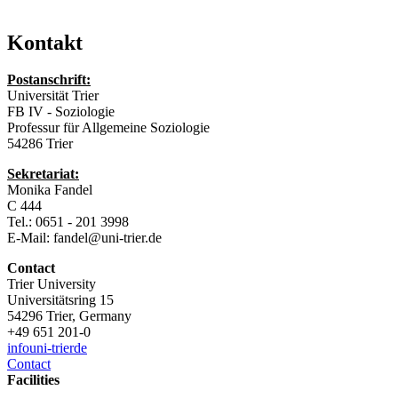
Kontakt
Postanschrift:
Universität Trier
FB IV - Soziologie
Professur für Allgemeine Soziologie
54286 Trier
Sekretariat:
Monika Fandel
C 444
Tel.: 0651 - 201 3998
E-Mail: fandel@uni-trier.de
Contact
Trier University
Universitätsring 15
54296 Trier, Germany
+49 651 201-0
info
uni-trier
de
Contact
Facilities