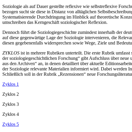
Soziologie als auf Dauer gestellte reflexive wie selbstreflexive Forsc
bezogen sucht sie diese in Distanz von alltäglichen Selbstbeschreibunge
Systematisierende Durchdringung im Hinblick auf theoretische Konzept
umschreiben das Kerngeschäft soziologischer Reflexion.
Dennoch führt die Soziologiegeschichte zumindest innerhalb der deut
auf diese gegenwärtige Lage der Soziologie intervenieren, die Relevan
diesen gegebenenfalls widersprechen sowie Wege, Ziele und Bedeutung
ZYKLOS
ist in mehrere Rubriken unterteilt. Die erste Rubrik umfass
der soziologiegeschichtlichen Forschung“ gibt Aufschluss über neue 
aus den Archiven“ an, in denen detailliert über aktuelle Editionsarb
der Soziologie relevante Materialien informiert wird. Dabei werden In
Schließlich soll in der Rubrik „Rezensionen“ neue Forschungsliterat
Zyklos 1
Zyklos 2
Zyklos 3
Zyklos 4
Zyklos 5