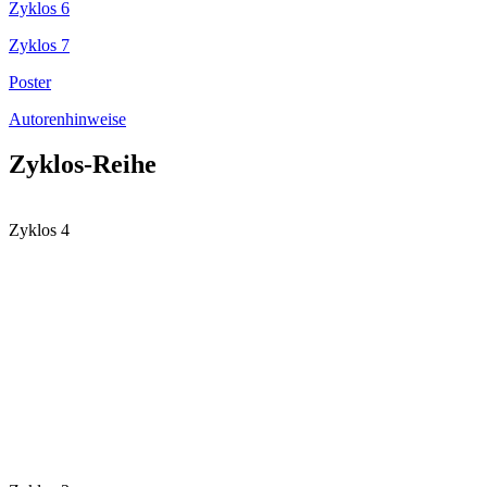
Zyklos 6
Zyklos 7
Poster
Autorenhinweise
Zyklos-Reihe
Zyklos 4