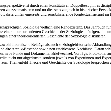
hungsperspektive ist durch einen konstitutiven Doppelbezug ihres diszipl
n zu systematisieren und tut dies stets zugleich in historischer Perspek
ualisierungen einerseits und sensibilisierende Kontextualisierung im H
schsprachigen Soziologie vielfach eine Randexistenz. Das Jahrbuch fü
z einer theorieorientierten Geschichte der Soziologie aufzeigen, alte 
en einer theorieorientierten Geschichte der Soziologie diskutieren.
t sowohl theoretische Beiträge als auch soziologiehistorische Abhandlu
und alte Archiv-Bestände sowie neu erschlossene Nachlässe. Daran schl
eiten, neue Funde und Dokumente, Briefwechsel, Vorträge, Protokolle, 
edita nicht nur abgedruckt, sondern jeweils von Expertinnen und Expert
ur zum Themenfeld Theorie und Geschichte der Soziologie besprochen u