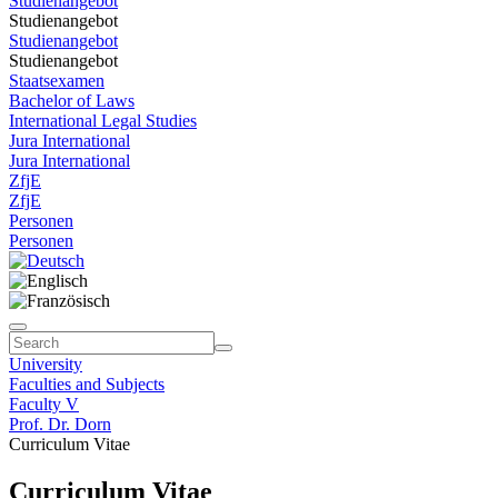
Studienangebot
Studienangebot
Studienangebot
Studienangebot
Staatsexamen
Bachelor of Laws
International Legal Studies
Jura International
Jura International
ZfjE
ZfjE
Personen
Personen
University
Faculties and Subjects
Faculty V
Prof. Dr. Dorn
Curriculum Vitae
Curriculum Vitae