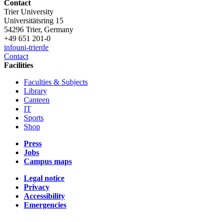
Contact
Trier University
Universitätsring 15
54296 Trier, Germany
+49 651 201-0
info
uni-trier
de
Contact
Facilities
Faculties & Subjects
Library
Canteen
IT
Sports
Shop
Press
Jobs
Campus maps
Legal notice
Privacy
Accessibility
Emergencies