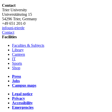
Contact
Trier University
Universitätsring 15
54296 Trier, Germany
+49 651 201-0
info
uni-trier
de
Contact
Facilities
Faculties & Subjects
Library
Canteen
IT
Sports
Shop
Press
Jobs
Campus maps
Legal notice
Privacy
Accessibility
Emergencies