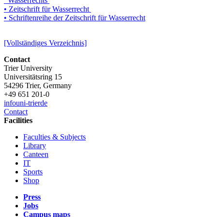
Wasserrechts
• Zeitschrift für Wasserrecht
• Schriftenreihe der Zeitschrift für Wasserrecht
[Vollständiges Verzeichnis]
Contact
Trier University
Universitätsring 15
54296 Trier, Germany
+49 651 201-0
info
uni-trier
de
Contact
Facilities
Faculties & Subjects
Library
Canteen
IT
Sports
Shop
Press
Jobs
Campus maps