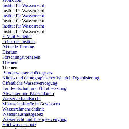
Promotion
Institut für Wasserrecht
Institut für Wasserrecht
Institut für Wasserrecht
Institut für Wasserrecht
Institut für Wasserrecht
Institut für Wasserrecht
E-Mail-Verteiler
Leiter des Instituts
Aktuelle Termine
Diarium
Forschungsvorhaben
Themen
Themen
Bundeswasserstraßengesetz
Klima- und demographischer Wandel, Digitalisierung
Öffentliche Wasserversorgung
Landwirtschaft und Nitratbelastung
Abwasser und Klärschlamm
Wasserverbandsrecht
Mikroschadstoffe in Gewässern
Wasserrahmenrichtlinie
Wasserhaushaltsgesetz
Wasserrecht und Energieerzeugung
Hochwasserschutz