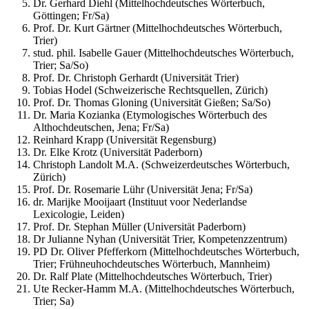
Dr. Gerhard Diehl (Mittelhochdeutsches Wörterbuch,
Göttingen; Fr/Sa)
Prof. Dr. Kurt Gärtner (Mittelhochdeutsches Wörterbuch,
Trier)
stud. phil. Isabelle Gauer (Mittelhochdeutsches Wörterbuch,
Trier; Sa/So)
Prof. Dr. Christoph Gerhardt (Universität Trier)
Tobias Hodel (Schweizerische Rechtsquellen, Zürich)
Prof. Dr. Thomas Gloning (Universität Gießen; Sa/So)
Dr. Maria Kozianka (Etymologisches Wörterbuch des
Althochdeutschen, Jena; Fr/Sa)
Reinhard Krapp (Universität Regensburg)
Dr. Elke Krotz (Universität Paderborn)
Christoph Landolt M.A. (Schweizerdeutsches Wörterbuch,
Zürich)
Prof. Dr. Rosemarie Lühr (Universität Jena; Fr/Sa)
dr. Marijke Mooijaart (Instituut voor Nederlandse
Lexicologie, Leiden)
Prof. Dr. Stephan Müller (Universität Paderborn)
Dr Julianne Nyhan (Universität Trier, Kompetenzzentrum)
PD Dr. Oliver Pfefferkorn (Mittelhochdeutsches Wörterbuch,
Trier; Frühneuhochdeutsches Wörterbuch, Mannheim)
Dr. Ralf Plate (Mittelhochdeutsches Wörterbuch, Trier)
Ute Recker-Hamm M.A. (Mittelhochdeutsches Wörterbuch,
Trier; Sa)