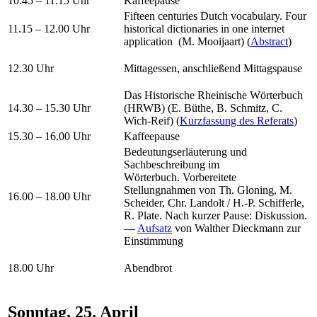
10.45 – 11.15 Uhr
Kaffeepause
Fifteen centuries Dutch vocabulary. Four
11.15 – 12.00 Uhr
historical dictionaries in one internet
application (M. Mooijaart) (
Abstract
)
12.30 Uhr
Mittagessen, anschließend Mittagspause
Das Historische Rheinische Wörterbuch
14.30 – 15.30 Uhr
(HRWB) (E. Büthe, B. Schmitz, C.
Wich-Reif) (
Kurzfassung des Referats
)
15.30 – 16.00 Uhr
Kaffeepause
Bedeutungserläuterung und
Sachbeschreibung im
Wörterbuch. Vorbereitete
Stellungnahmen von Th. Gloning, M.
16.00 – 18.00 Uhr
Scheider, Chr. Landolt / H.-P. Schifferle,
R. Plate. Nach kurzer Pause: Diskussion.
—
Aufsatz
von Walther Dieckmann zur
Einstimmung
18.00 Uhr
Abendbrot
Sonntag, 25. April