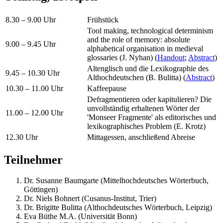
8.30 – 9.00 Uhr
Frühstück
Tool making, technological determinism
and the role of memory: absolute
9.00 – 9.45 Uhr
alphabetical organisation in medieval
glossaries (J. Nyhan) (
Handout
;
Abstract
)
Altenglisch und die Lexikographie des
9.45 – 10.30 Uhr
Althochdeutschen (B. Bulitta) (
Abstract
)
10.30 – 11.00 Uhr
Kaffeepause
Defragmentieren oder kapitulieren? Die
unvollständig erhaltenen Wörter der
11.00 – 12.00 Uhr
'Monseer Fragmente' als editorisches und
lexikographisches Problem (E. Krotz)
12.30 Uhr
Mittagessen, anschließend Abreise
Teilnehmer
Dr. Susanne Baumgarte (Mittelhochdeutsches Wörterbuch,
Göttingen)
Dr. Niels Bohnert (Cusanus-Institut, Trier)
Dr. Brigitte Bulitta (Althochdeutsches Wörterbuch, Leipzig)
Eva Büthe M.A. (Universität Bonn)