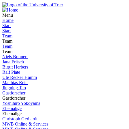
Menu
Home
Start
Start
Team
Team
Team
Team
Niels Bohnert
Jana Fritsch
Birgit Herbers
Ralf Plate
Ute Recker-Hamm
Matthias Rein
Jingning Tao
Gastforscher
Gastforscher
Yoshihiro Yokoyama
Ehemalige
Ehemalige
Christoph Gerhardt
MWB Online & Services