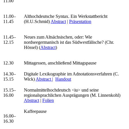
11.00
11.00–
Althochdeutsche Syntax. Ein Werkstattbericht
11.45
(H.U.Schmid)
Abstract
|
Präsentation
11.45–
Neues zum Altsächsischen, oder: Wie
12.15
nordseegermanisch ist das Südwestfälische? (Chr.
Hössel) (
Abstract
)
12.30
Mittagessen, anschließend Mittagspause
14.30–
Digitale Lexikographie im Adnotationsverfahren (C.
15.15
Wick)
Abstract |
Handout
15.15–
Normalmittelhochdeutsch <iu> und seine
16.00
regionalsprachlichen Ausprägungen (M. Linnenkohl)
Abstract
|
Folien
Kaffeepause
16.00–
16.30