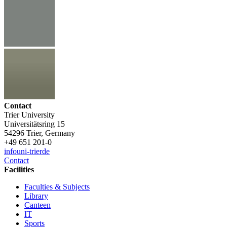
Contact
Trier University
Universitätsring 15
54296 Trier, Germany
+49 651 201-0
info
uni-trier
de
Contact
Facilities
Faculties & Subjects
Library
Canteen
IT
Sports