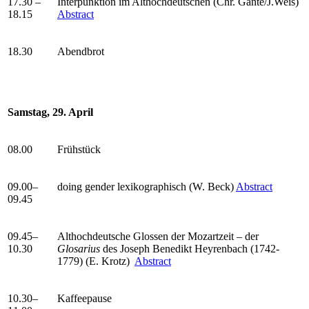
17.30 –
Interpunktion im Althochdeutschen (Chr. Gante/J.Weis)
18.15
Abstract
18.30
Abendbrot
Samstag, 29. April
08.00
Frühstück
09.00–
doing gender lexikographisch (W. Beck)
Abstract
09.45
09.45–
Althochdeutsche Glossen der Mozartzeit – der
10.30
Glosarius
des Joseph Benedikt Heyrenbach (1742-
1779) (E. Krotz)
Abstract
10.30–
Kaffeepause