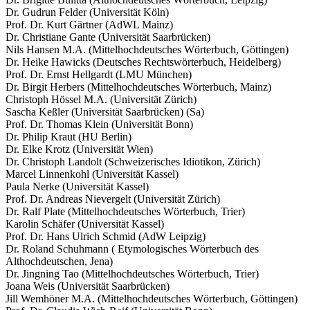
Dr. Gudrun Felder (Universität Köln)
Prof. Dr. Kurt Gärtner (AdWL Mainz)
Dr. Christiane Gante (Universität Saarbrücken)
Nils Hansen M.A. (Mittelhochdeutsches Wörterbuch, Göttingen)
Dr. Heike Hawicks (Deutsches Rechtswörterbuch, Heidelberg)
Prof. Dr. Ernst Hellgardt (LMU München)
Dr. Birgit Herbers (Mittelhochdeutsches Wörterbuch, Mainz)
Christoph Hössel M.A. (Universität Zürich)
Sascha Keßler (Universität Saarbrücken) (Sa)
Prof. Dr. Thomas Klein (Universität Bonn)
Dr. Philip Kraut (HU Berlin)
Dr. Elke Krotz (Universität Wien)
Dr. Christoph Landolt (Schweizerisches Idiotikon, Zürich)
Marcel Linnenkohl (Universität Kassel)
Paula Nerke (Universität Kassel)
Prof. Dr. Andreas Nievergelt (Universität Zürich)
Dr. Ralf Plate (Mittelhochdeutsches Wörterbuch, Trier)
Karolin Schäfer (Universität Kassel)
Prof. Dr. Hans Ulrich Schmid (AdW Leipzig)
Dr. Roland Schuhmann ( Etymologisches Wörterbuch des
Althochdeutschen, Jena)
Dr. Jingning Tao (Mittelhochdeutsches Wörterbuch, Trier)
Joana Weis (Universität Saarbrücken)
Jill Wemhöner M.A. (Mittelhochdeutsches Wörterbuch, Göttingen)