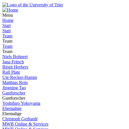
Menu
Home
Start
Start
Team
Team
Team
Team
Niels Bohnert
Jana Fritsch
Birgit Herbers
Ralf Plate
Ute Recker-Hamm
Matthias Rein
Jingning Tao
Gastforscher
Gastforscher
Yoshihiro Yokoyama
Ehemalige
Ehemalige
Christoph Gerhardt
MWB Online & Services