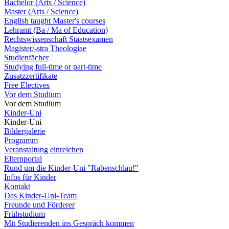
Bachelor (Arts / Science)
Master (Arts / Science)
English taught Master's courses
Lehramt (Ba / Ma of Education)
Rechtswissenschaft Staatsexamen
Magister/-stra Theologiae
Studienfächer
Studying full-time or part-time
Zusatzzertifikate
Free Electives
Vor dem Studium
Vor dem Studium
Kinder-Uni
Kinder-Uni
Bildergalerie
Programm
Veranstaltung einreichen
Elternportal
Rund um die Kinder-Uni "Rabenschlau!"
Infos für Kinder
Kontakt
Das Kinder-Uni-Team
Freunde und Förderer
Frühstudium
Mit Studierenden ins Gespräch kommen