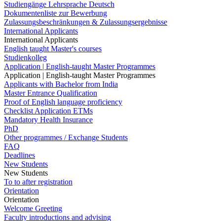
Studiengänge Lehrsprache Deutsch
Dokumentenliste zur Bewerbung
Zulassungsbeschränkungen & Zulassungsergebnisse
International Applicants
International Applicants
English taught Master's courses
Studienkolleg
Application | English-taught Master Programmes
Application | English-taught Master Programmes
Applicants with Bachelor from India
Master Entrance Qualification
Proof of English language proficiency
Checklist Application ETMs
Mandatory Health Insurance
PhD
Other programmes / Exchange Students
FAQ
Deadlines
New Students
New Students
To to after registration
Orientation
Orientation
Welcome Greeting
Faculty introductions and advising