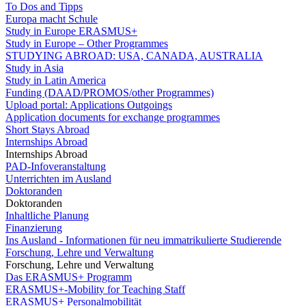
To Dos and Tipps
Europa macht Schule
Study in Europe ERASMUS+
Study in Europe – Other Programmes
STUDYING ABROAD: USA, CANADA, AUSTRALIA
Study in Asia
Study in Latin America
Funding (DAAD/PROMOS/other Programmes)
Upload portal: Applications Outgoings
Application documents for exchange programmes
Short Stays Abroad
Internships Abroad
Internships Abroad
PAD-Infoveranstaltung
Unterrichten im Ausland
Doktoranden
Doktoranden
Inhaltliche Planung
Finanzierung
Ins Ausland - Informationen für neu immatrikulierte Studierende
Forschung, Lehre und Verwaltung
Forschung, Lehre und Verwaltung
Das ERASMUS+ Programm
ERASMUS+-Mobility for Teaching Staff
ERASMUS+ Personalmobilität