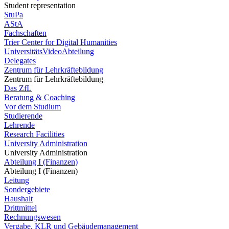
Student representation
StuPa
AStA
Fachschaften
Trier Center for Digital Humanities
UniversitätsVideoAbteilung
Delegates
Zentrum für Lehrkräftebildung
Zentrum für Lehrkräftebildung
Das ZfL
Beratung & Coaching
Vor dem Studium
Studierende
Lehrende
Research Facilities
University Administration
University Administration
Abteilung I (Finanzen)
Abteilung I (Finanzen)
Leitung
Sondergebiete
Haushalt
Drittmittel
Rechnungswesen
Vergabe, KLR und Gebäudemanagement