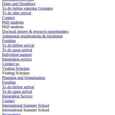
Dates and Deadlines
To do before entering Germany
To do after arrival
Contact
PhD students
PhD students
Doctoral degree & research opportunities
Admission requirements & enrolment
Funding
To do before arrival
To do upon arrival
Individual support
Integration service
Contact us
Visiting Scholars
Visiting Scholars
Planning and Organisation
Funding
To do before arrival
To do upon arrival
Integration Service
Contact
International Summer School
International Summer School
Programme