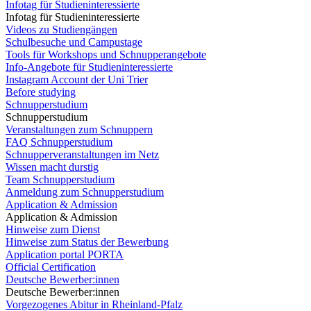
Infotag für Studieninteressierte
Infotag für Studieninteressierte
Videos zu Studiengängen
Schulbesuche und Campustage
Tools für Workshops und Schnupperangebote
Info-Angebote für Studieninteressierte
Instagram Account der Uni Trier
Before studying
Schnupperstudium
Schnupperstudium
Veranstaltungen zum Schnuppern
FAQ Schnupperstudium
Schnupperveranstaltungen im Netz
Wissen macht durstig
Team Schnupperstudium
Anmeldung zum Schnupperstudium
Application & Admission
Application & Admission
Hinweise zum Dienst
Hinweise zum Status der Bewerbung
Application portal PORTA
Official Certification
Deutsche Bewerber:innen
Deutsche Bewerber:innen
Vorgezogenes Abitur in Rheinland-Pfalz