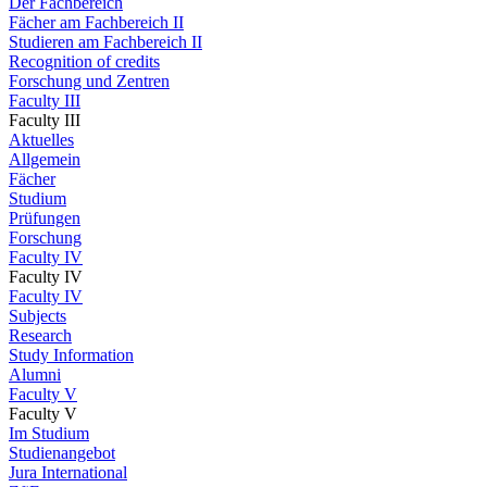
Der Fachbereich
Fächer am Fachbereich II
Studieren am Fachbereich II
Recognition of credits
Forschung und Zentren
Faculty III
Faculty III
Aktuelles
Allgemein
Fächer
Studium
Prüfungen
Forschung
Faculty IV
Faculty IV
Faculty IV
Subjects
Research
Study Information
Alumni
Faculty V
Faculty V
Im Studium
Studienangebot
Jura International