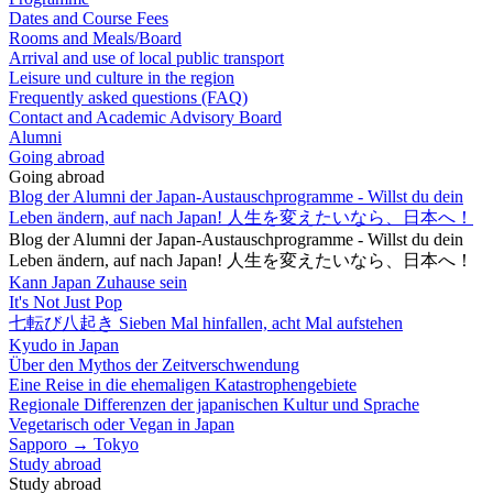
Dates and Course Fees
Rooms and Meals/Board
Arrival and use of local public transport
Leisure und culture in the region
Frequently asked questions (FAQ)
Contact and Academic Advisory Board
Alumni
Going abroad
Going abroad
Blog der Alumni der Japan-Austauschprogramme - Willst du dein
Leben ändern, auf nach Japan! 人生を変えたいなら、日本へ！
Blog der Alumni der Japan-Austauschprogramme - Willst du dein
Leben ändern, auf nach Japan! 人生を変えたいなら、日本へ！
Kann Japan Zuhause sein
It's Not Just Pop
七転び八起き Sieben Mal hinfallen, acht Mal aufstehen
Kyudo in Japan
Über den Mythos der Zeitverschwendung
Eine Reise in die ehemaligen Katastrophengebiete
Regionale Differenzen der japanischen Kultur und Sprache
Vegetarisch oder Vegan in Japan
Sapporo → Tokyo
Study abroad
Study abroad