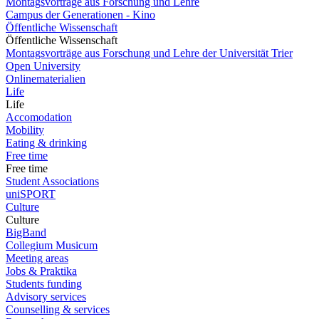
Montagsvorträge aus Forschung und Lehre
Campus der Generationen - Kino
Öffentliche Wissenschaft
Öffentliche Wissenschaft
Montagsvorträge aus Forschung und Lehre der Universität Trier
Open University
Onlinematerialien
Life
Life
Accomodation
Mobility
Eating & drinking
Free time
Free time
Student Associations
uniSPORT
Culture
Culture
BigBand
Collegium Musicum
Meeting areas
Jobs & Praktika
Students funding
Advisory services
Counselling & services