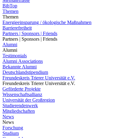
Mensaterrasse
BibTop
Themen
Themen
Energieeinsparung / ökologische Maßnahmen
Barrierefreiheit
Partners | Sponsors | Friends
Partners | Sponsors | Friends
Alumni
Alumni
Testimonials
Alumni Associations
Bekannte Alumni
Deutschlandstipendium
Freundeskreis Trierer Universität e.V.
Freundeskreis Trierer Universität e.V.
Geförderte Projekte
Wissenschaftsallianz
Universität der Großregion
Studierendenwerk
Mitgliedschaften
News
News
Forschung
Studium