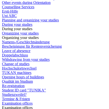
Other events during Orientation
Counselling Services
Ersti-Hilfe
Uni ABC
Planning and organizing your studies
During your studies
During your studies
Organizing your studies
Organizing your studies
Namens-/Geschlechtsänderung
Bescheinigung für Rentenversicherung
Leave of abesence
Doppelabschluss
Withdrawing from your studies
Change of studies
Hochschulortswechsel
TUKAN machines
Opening hours of buildings
Qualität im Studium
Re-registration
Student ID card "TUNIKA"
Studienzweifel?
Termine & Fristen
Examination offices
Examination offices