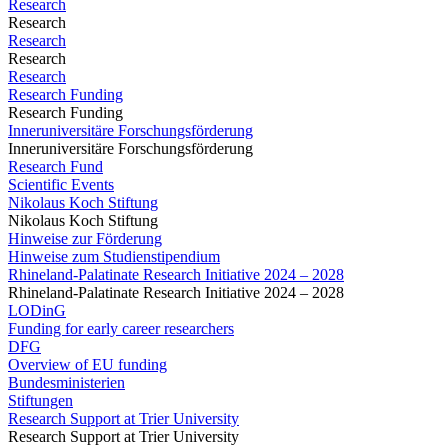
Research
Research
Research
Research
Research
Research Funding
Research Funding
Inneruniversitäre Forschungsförderung
Inneruniversitäre Forschungsförderung
Research Fund
Scientific Events
Nikolaus Koch Stiftung
Nikolaus Koch Stiftung
Hinweise zur Förderung
Hinweise zum Studienstipendium
Rhineland-Palatinate Research Initiative 2024 – 2028
Rhineland-Palatinate Research Initiative 2024 – 2028
LODinG
Funding for early career researchers
DFG
Overview of EU funding
Bundesministerien
Stiftungen
Research Support at Trier University
Research Support at Trier University