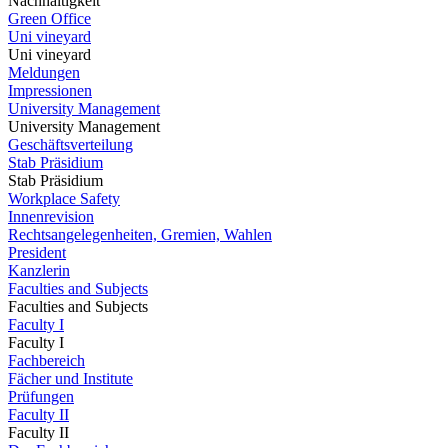
Nachhaltigkeit
Green Office
Uni vineyard
Uni vineyard
Meldungen
Impressionen
University Management
University Management
Geschäftsverteilung
Stab Präsidium
Stab Präsidium
Workplace Safety
Innenrevision
Rechtsangelegenheiten, Gremien, Wahlen
President
Kanzlerin
Faculties and Subjects
Faculties and Subjects
Faculty I
Faculty I
Fachbereich
Fächer und Institute
Prüfungen
Faculty II
Faculty II