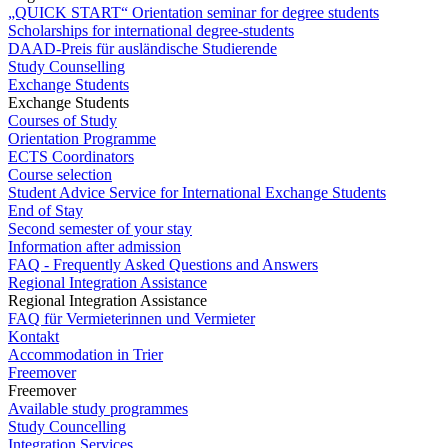
„QUICK START“ Orientation seminar for degree students
Scholarships for international degree-students
DAAD-Preis für ausländische Studierende
Study Counselling
Exchange Students
Exchange Students
Courses of Study
Orientation Programme
ECTS Coordinators
Course selection
Student Advice Service for International Exchange Students
End of Stay
Second semester of your stay
Information after admission
FAQ - Frequently Asked Questions and Answers
Regional Integration Assistance
Regional Integration Assistance
FAQ für Vermieterinnen und Vermieter
Kontakt
Accommodation in Trier
Freemover
Freemover
Available study programmes
Study Councelling
Integration Services