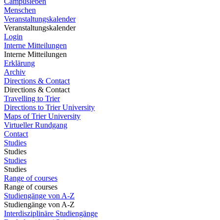
Campusleben
Menschen
Veranstaltungskalender
Veranstaltungskalender
Login
Interne Mitteilungen
Interne Mitteilungen
Erklärung
Archiv
Directions & Contact
Directions & Contact
Travelling to Trier
Directions to Trier University
Maps of Trier University
Virtueller Rundgang
Contact
Studies
Studies
Studies
Studies
Range of courses
Range of courses
Studiengänge von A-Z
Studiengänge von A-Z
Interdisziplinäre Studiengänge