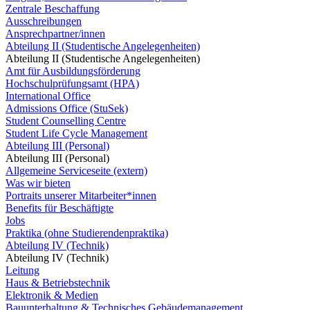
Zentrale Beschaffung
Ausschreibungen
Ansprechpartner/innen
Abteilung II (Studentische Angelegenheiten)
Abteilung II (Studentische Angelegenheiten)
Amt für Ausbildungsförderung
Hochschulprüfungsamt (HPA)
International Office
Admissions Office (StuSek)
Student Counselling Centre
Student Life Cycle Management
Abteilung III (Personal)
Abteilung III (Personal)
Allgemeine Serviceseite (extern)
Was wir bieten
Portraits unserer Mitarbeiter*innen
Benefits für Beschäftigte
Jobs
Praktika (ohne Studierendenpraktika)
Abteilung IV (Technik)
Abteilung IV (Technik)
Leitung
Haus & Betriebstechnik
Elektronik & Medien
Bauunterhaltung & Technisches Gebäudemanagement