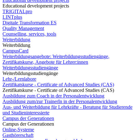
Educational development projects
Educational development projects
TRIGITALpro
LINTplus
Digitale Transformation ES
Quality Management
Counselling, services, tools
Weiterbildung
Weiterbildung
CampusCard
Weiterbildungsangebote: Weiterbildungsstudiengänge,
Zertifikatskurse, Angebote für Lehrer:innen
Weiterbildungsstudiengänge
Weiterbildungsstudiengänge
Lehr-/Lernlabore
Zertifikatskurse - Certificate of Advanced Studies (CAS)
Zertifikatskurse - Certificate of Advanced Studies (CAS)
Ausbildung zum Coach in der Personalentwicklung
Ausbildung zum/zur TrainerIn in der Personalentwicklung
Aus- und Weiterbildung für Lehrkräfte - Beratung für Studierende
und Studieninteressierte
Campus der Generationen
Campus der Generationen
Online-Systeme
Gasthörerschaft