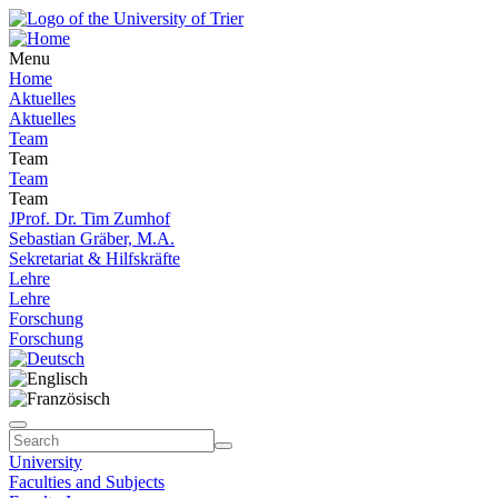
Menu
Home
Aktuelles
Aktuelles
Team
Team
Team
Team
JProf. Dr. Tim Zumhof
Sebastian Gräber, M.A.
Sekretariat & Hilfskräfte
Lehre
Lehre
Forschung
Forschung
University
Faculties and Subjects