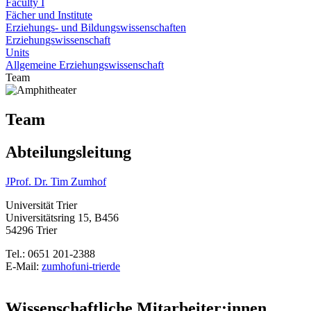
Faculty I
Fächer und Institute
Erziehungs- und Bildungswissenschaften
Erziehungswissenschaft
Units
Allgemeine Erziehungswissenschaft
Team
Team
Abteilungsleitung
JProf. Dr. Tim Zumhof
Universität Trier
Universitätsring 15, B456
54296 Trier
Tel.: 0651 201-2388
E-Mail:
zumhof
uni-trier
de
Wissenschaftliche Mitarbeiter:innen