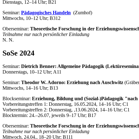
Dienstags, 12–14 Uhr; B21
Seminar:
Pädagogisches Handeln
(Zumhof)
Mittwochs, 10–12 Uhr; B312
Oberseminar:
Theoretische Forschung in der Erziehungswissensc
Teilnahme nur nach persönlicher
Einladung
N. N.
SoSe 2024
Seminar:
Dietrich Benner: Allgemeine Pädagogik (Lektüresemina
Donnerstags, 10–12 Uhr; A11
Seminar:
Theodor W. Adorno: Erziehung nach Auschwitz
(Gräber
Mittwochs, 14–16 Uhr; B13
Blockseminar:
Erziehung, Bildung und (Sozial-)Pädagogik "nac
Vorbereitungstreffen 1: Donnerstag, 16.05.2024, 14–16 Uhr; C1
Vorbereitungstreffen 2: Donnerstag, ,13.06.2024, 14–16 Uhr; C1
Blocktermin: 24.–26.07, jeweils 9–17 Uhr; B17
Oberseminar:
Theoretische Forschung in der Erziehungswissensc
Teilnahme nur nach persönlicher
Einladung
Mittwoch, 24.04., 18–20 Uhr; B111