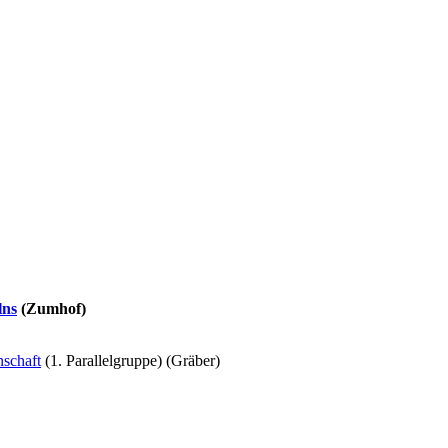
lns
(Zumhof)
nschaft
(1. Parallelgruppe) (Gräber)