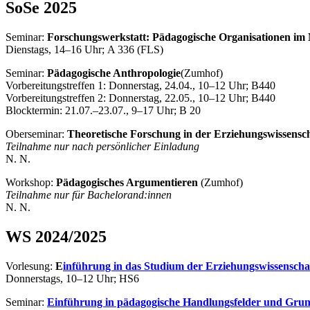
SoSe 2025
Seminar:
Forschungswerkstatt: Pädagogische Organisationen im 
Dienstags, 14–16 Uhr; A 336 (FLS)
Seminar:
Pädagogische Anthropologie
(Zumhof)
Vorbereitungstreffen 1: Donnerstag, 24.04., 10–12 Uhr; B440
Vorbereitungstreffen 2: Donnerstag, 22.05., 10–12 Uhr; B440
Blocktermin: 21.07.–23.07., 9–17 Uhr; B 20
Oberseminar:
Theoretische Forschung in der Erziehungswissensc
Teilnahme nur nach persönlicher
Einladung
N. N.
Workshop:
Pädagogisches Argumentieren
(Zumhof)
Teilnahme nur für Bachelorand:innen
N. N.
WS 2024/2025
Vorlesung:
E
inführung in das Studium der Erziehungswissenscha
Donnerstags, 10–12 Uhr; HS6
Seminar:
Einführung in pädagogische Handlungsfelder und Grund