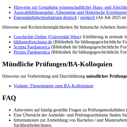
Hinweise zur Gestaltung wissenschaftlicher Haus- und Abschlu
Auswahlbibliographie: Allgemeine und Historische Erziehungs
Eigenständigkeitserklärung deutsch
/
englisch
(Ab Juli 2025 ist
Hinweise und Recherchemöglichkeiten für historische Arbeiten finden 
Geschichte Online (Universität Wien)
: Einführung in zentrale 
bildungsforschung.de
(Bibliothek für bildungsgeschichtliche F
Scripta Paedagogica
(Bibliothek für bildungsgeschichtliche Fors
Pictura Paedagogica
(Bibliothek für bildungsgeschichtliche Fors
Mündliche Prüfungen/BA-Kolloquien
Hinweise zur Vorbereitung und Durchführung
mündlicher Prüfung
Vorlage: Thesenpapier zum BA-Kolloquium
FAQ
Antworten auf häufig gestellte Fragen zu Prüfungsmodalitäten (
Eine Übersicht der Anmelde- und Prüfungszeiträume finden Si
Informationen zur Anmeldung von Bachelor-/ und Masterarbeite
Sachbearbeiter/innen.