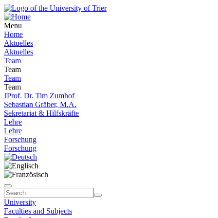
Menu
Home
Aktuelles
Aktuelles
Team
Team
Team
Team
JProf. Dr. Tim Zumhof
Sebastian Gräber, M.A.
Sekretariat & Hilfskräfte
Lehre
Lehre
Forschung
Forschung
University
Faculties and Subjects