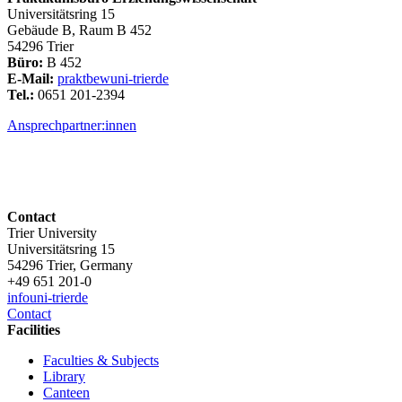
Universitätsring 15
Gebäude B, Raum B 452
54296 Trier
Büro:
B 452
E-Mail:
praktbew
uni-trier
de
Tel.:
0651 201-2394
Ansprechpartner:innen
Contact
Trier University
Universitätsring 15
54296 Trier, Germany
+49 651 201-0
info
uni-trier
de
Contact
Facilities
Faculties & Subjects
Library
Canteen