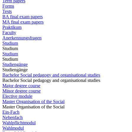
Term papers
Forms
Tests
BA final exam papers
MA final exam papers
Praktikum
Faculty
Anerkennungsfragen
Studium
Studium
Studium
Studium
Studiengänge
Studiengänge
Bachelor Social pedagogy and organisational studies
Bachelor Social pedagogy and organisational studies
Major degree course
Minor degree course
Elective module
Master Organisation of the Social
Master Organisation of the Social
Ein-Fach
Nebenfach
Wahlpflichtmodul
Wahlmodul