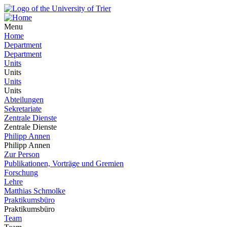
Menu
Home
Department
Department
Units
Units
Units
Units
Abteilungen
Sekretariate
Zentrale Dienste
Zentrale Dienste
Philipp Annen
Philipp Annen
Zur Person
Publikationen, Vorträge und Gremien
Forschung
Lehre
Matthias Schmolke
Praktikumsbüro
Praktikumsbüro
Team