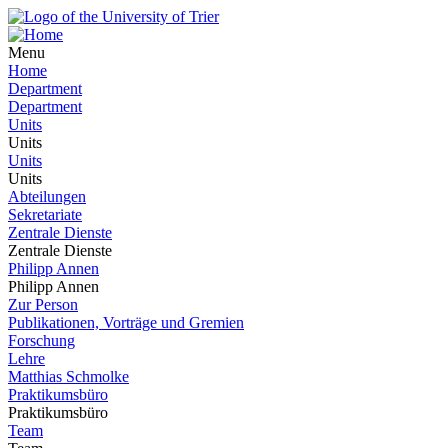
Menu
Home
Department
Department
Units
Units
Units
Units
Abteilungen
Sekretariate
Zentrale Dienste
Zentrale Dienste
Philipp Annen
Philipp Annen
Zur Person
Publikationen, Vorträge und Gremien
Forschung
Lehre
Matthias Schmolke
Praktikumsbüro
Praktikumsbüro
Team