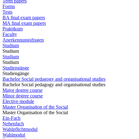
Term papers
Forms
Tests
BA final exam papers
MA final exam papers
Praktikum
Faculty
Anerkennungsfragen
Studium
Studium
Studium
Studium
Studiengänge
Studiengänge
Bachelor Social pedagogy and organisational studies
Bachelor Social pedagogy and organisational studies
Major degree course
Minor degree course
Elective module
Master Organisation of the Social
Master Organisation of the Social
Ein-Fach
Nebenfach
Wahlpflichtmodul
Wahlmodul