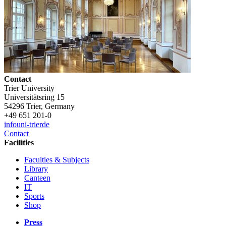
Contact
Trier University
Universitätsring 15
54296 Trier, Germany
+49 651 201-0
info
uni-trier
de
Contact
Facilities
Faculties & Subjects
Library
Canteen
IT
Sports
Shop
Press