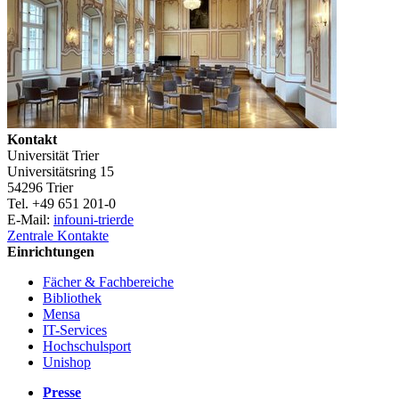
Kontakt
Universität Trier
Universitätsring 15
54296 Trier
Tel. +49 651 201-0
E-Mail:
info
uni-trier
de
Zentrale Kontakte
Einrichtungen
Fächer & Fachbereiche
Bibliothek
Mensa
IT-Services
Hochschulsport
Unishop
Presse