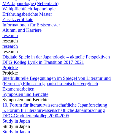
MA-Japanologie (Nebenfach)
Wahlpflichtfach Japanologie
Erfahrungsberichte Master
Zusatzzertifikate
Informationen für Erstsemester
Alumni und Karriere
research
research
research
research
Digitale Spiele in der Japanologie – aktuelle Perspektiven
DFG-Kolleg Lyrik in Transition 2017-2021
Projekte
Projekte
Interkulturelle Begegnungen im Spiegel von Literatur und
(Fernseh-) Film - ein japanisch-deutscher Vergleich
Examensarbeiten
Symposien und Berichte
Symposien und Berichte
10. Forum für literaturwissenschaftliche Japanforschung
5. Forum für literaturwissenschaftliche Japanforschung
DFG-Graduiertenkolleg 2000-2005
Study in Japan
Study in Japan
Study in Japan