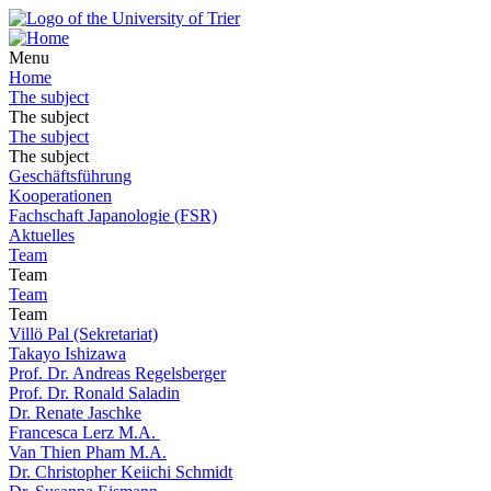
Menu
Home
The subject
The subject
The subject
The subject
Geschäftsführung
Kooperationen
Fachschaft Japanologie (FSR)
Aktuelles
Team
Team
Team
Team
Villö Pal (Sekretariat)
Takayo Ishizawa
Prof. Dr. Andreas Regelsberger
Prof. Dr. Ronald Saladin
Dr. Renate Jaschke
Francesca Lerz M.A.
Van Thien Pham M.A.
Dr. Christopher Keiichi Schmidt