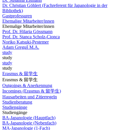
Dr. Susanna Eismann
Dr. Christian Göhlert (Fachreferent für Japanologie in der
Bibliothek)
Gastprofessuren
Ehemalige Mitarbeiter/innen
Ehemalige Mitarbeiter/innen
Prof. Dr. Hilaria Gössmann
Prof. Dr. Stanca Scholz-Cionca
Noriko Katsuki-Pestemer
Adam Greguš M.A.
study
study
study
study
Erasmus & 留学生
Erasmus & 留学生
Outgoings & Anerkennung
Incomings (Erasmus & 留学生)
Hausarbeiten und Zitierregeln
Studienberatung
Studiengänge
Studiengänge
BA-Japanologie (Hauptfach)
BA-Japanologie (Nebenfach)
MA-Japanologie (1-Fach)