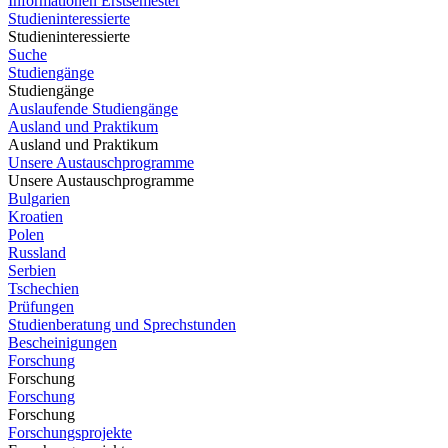
Informationen Erstsemester
Studieninteressierte
Studieninteressierte
Suche
Studiengänge
Studiengänge
Auslaufende Studiengänge
Ausland und Praktikum
Ausland und Praktikum
Unsere Austauschprogramme
Unsere Austauschprogramme
Bulgarien
Kroatien
Polen
Russland
Serbien
Tschechien
Prüfungen
Studienberatung und Sprechstunden
Bescheinigungen
Forschung
Forschung
Forschung
Forschung
Forschungsprojekte