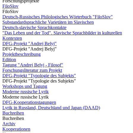
Forschungsprojekte
FiloSlov
FiloSlov
Deutsch-Russisches Philologisches Wörterbuch "FiloSlov"
Substandardsprachliche Varietäten im Slavischen
Deutsch-slavische Sprachkontakte
"Das Leben und der Tod". Slavische Sprachbilder in kulturellen
Kontexten
DFG-Projekt "Andrej Belyj"
DFG-Projekt "Andrej Belyj"
Projektbeschreibung
Edition
Tagung "Andrej Belyj - Filosof"
Forschungsliteratur zum Projekt
DFG-Projekt "Typologie des Subjekts"
DFG-Projekt "Typologie des Subjekts"
Workshops und Tagung
Moderne russische Lyrik
Moderne russische Lyrik
DFG-Kooperationstagungen
Lyrik in Russland, Deutschland und Japan (DAAD)
Buchreihen
Buchreihen
Archiv
Kooperationen