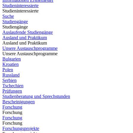
Informationen Erstsemester
Studieninteressierte
Studieninteressierte
Suche
Studiengänge
Studiengänge
Auslaufende Studiengänge
Ausland und Praktikum
Ausland und Praktikum
Unsere Austauschprogramme
Unsere Austauschprogramme
Bulgarien
Kroatien
Polen
Russland
Serbien
Tschechien
Prüfungen
Studienberatung und Sprechstunden
Bescheinigungen
Forschung
Forschung
Forschung
Forschung
Forschungsprojekte