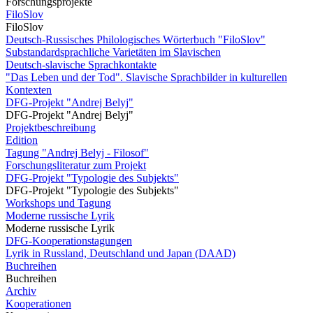
Forschungsprojekte
FiloSlov
FiloSlov
Deutsch-Russisches Philologisches Wörterbuch "FiloSlov"
Substandardsprachliche Varietäten im Slavischen
Deutsch-slavische Sprachkontakte
"Das Leben und der Tod". Slavische Sprachbilder in kulturellen
Kontexten
DFG-Projekt "Andrej Belyj"
DFG-Projekt "Andrej Belyj"
Projektbeschreibung
Edition
Tagung "Andrej Belyj - Filosof"
Forschungsliteratur zum Projekt
DFG-Projekt "Typologie des Subjekts"
DFG-Projekt "Typologie des Subjekts"
Workshops und Tagung
Moderne russische Lyrik
Moderne russische Lyrik
DFG-Kooperationstagungen
Lyrik in Russland, Deutschland und Japan (DAAD)
Buchreihen
Buchreihen
Archiv
Kooperationen