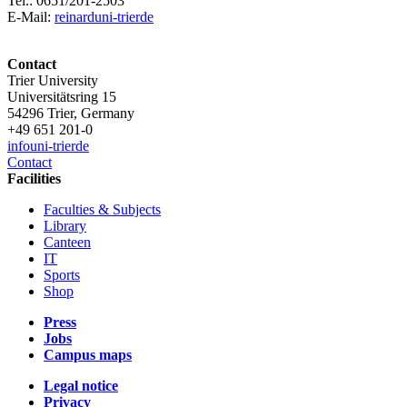
Tel.: 0651/201-2503
E-Mail:
reinard
uni-trier
de
Contact
Trier University
Universitätsring 15
54296 Trier, Germany
+49 651 201-0
info
uni-trier
de
Contact
Facilities
Faculties & Subjects
Library
Canteen
IT
Sports
Shop
Press
Jobs
Campus maps
Legal notice
Privacy