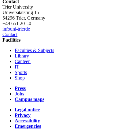
Contact
Trier University
Universitätsring 15
54296 Trier, Germany
+49 651 201-0
info
uni-trier
de
Contact
Facilities
Faculties & Subjects
Library
Canteen
IT
Sports
Shop
Press
Jobs
Campus maps
Legal notice
Privacy
Accessibility
Emergencies