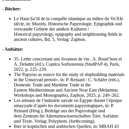
- Bücher:
Le Haut-Ṣaʽīd de la conquête islamique au milieu du Ve/XIe
siècle, in: Muziris. Historische Papyrologie, Epigraphik und
verwandte Gebiete der antiken Kulturen /
Historical papyrology, epigraphy and neighbouring fields in
ancient cultures, Bd. 5, Verlag: Zaphon.
- Aufsätze:
35. Lettre concernant une livraison de vin , A. Boud’hors et
A. Delattre (éd.), Coptica Sorbonensia (StudPAP 4), Paris,
2022, p. 225–229.
The Papyrus as source for the study of shipbuilding materials
in the Umayyad period», in: P. Reinard / C. Schäfer (eds.),
Domestic Trade and Maritime Trade in the
Eastern Mediterranean and Ancient Near East (Melammu
Workshops and Monographs), Zaphon, 2025, p. 249–262.
Les artisans de l’industrie navale en Égypte durant l’époque
umayyade d’après les documents papyrologiques, in: P.
Reinard (Hrsg.), Beiträge aus der Papyrologie und
dem Zentrum für Altertumswissenschaften Trier. Aufsätze
und Texte, Verlag: Polyphem. (forthcoming).
Bier in koptischen und arabischen Quellen, in: MBAH 43