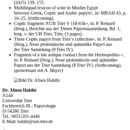
(2025) 139–155.
Multilingual lexicon of wine in Muslim Egypt
between Greek, Coptic and Arabic papyri», in: MBAH 43, p.
16–25. (forthcoming).
Coptic fragment: P.UB Trier S 118-63k», in: P. Reinard
(Hrsg.), Berichte aus der Trierer Papyrussammlung, Bd. 1,
hrsg. v. der UB Trier, Trier, (3 pages).
Three Coptic papyri from Trier’s collection», in: P. Reinard
(Hrsg.), Neue ptolemäische und spätantike Papyri aus
der Trier Sammlung (P.Trier IV).
Fragment of a late antique contract from the Hermopolites »,
in: P. Reinard (Hrsg.), Neue ptolemäische und spätantike
Papyri aus der Trier Sammlung (P.Trier IV). (forthcoming).
(gemeinsam mit A. Mayer)
Dr. Afnen Habibi
A144
Universität Trier
Fachbereich III - Papyrologie
D-54286 Trier
Tel.: 0651/201-4446
E-Mail: habibi@uni-trier.de