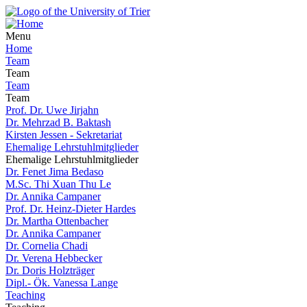
Menu
Home
Team
Team
Team
Team
Prof. Dr. Uwe Jirjahn
Dr. Mehrzad B. Baktash
Kirsten Jessen - Sekretariat
Ehemalige Lehrstuhlmitglieder
Ehemalige Lehrstuhlmitglieder
Dr. Fenet Jima Bedaso
M.Sc. Thi Xuan Thu Le
Dr. Annika Campaner
Prof. Dr. Heinz-Dieter Hardes
Dr. Martha Ottenbacher
Dr. Annika Campaner
Dr. Cornelia Chadi
Dr. Verena Hebbecker
Dr. Doris Holzträger
Dipl.- Ök. Vanessa Lange
Teaching