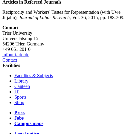
Articles in Refereed Journals
Reciprocity and Workers' Tastes for Representation (with Uwe
Jirjahn),
Journal of Labor Research
, Vol. 36, 2015, pp. 188-209.
Contact
Trier University
Universitätsring 15
54296 Trier, Germany
+49 651 201-0
info
uni-trier
de
Contact
Facilities
Faculties & Subjects
Library
Canteen
IT
Sports
Shop
Press
Jobs
Campus maps
Legal notice