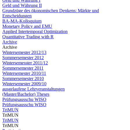
Geld und Währung I
Geld und Währung II
Grundzüge des ökonomischen Denkens: Märkte und
Entscheidungen
BA-MA-Kolloquium
Monetary Policy and EMU
Applied Intertemporal Optimization
Quantitative Trading with R
Archive
Archive
Wintersemester 2012/13
Sommersemester 2012
Wintersemesster 2011/12
Sommersemester 2011
Wintersemester 2010/11
Sommersemester 2010
Wintersemester 2009/10
ausgelaufene Lehrveranstaltungen
(Master/Bachelor) Theses
Prüfungsausschu WISO
Prüfungsausschu WISO
TriMUN
TriMUN
TriMUN
TriMUN