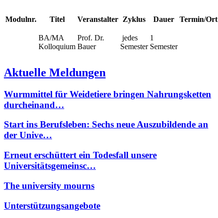
Modulnr.
Titel
Veranstalter
Zyklus
Dauer
Termin/Ort
BA/MA
Prof. Dr.
jedes
1
Kolloquium
Bauer
Semester
Semester
Aktuelle Meldungen
Wurmmittel für Weidetiere bringen Nahrungsketten
durcheinand…
Start ins Berufsleben: Sechs neue Auszubildende an
der Unive…
Erneut erschüttert ein Todesfall unsere
Universitätsgemeinsc…
The university mourns
Unterstützungsangebote