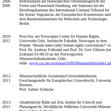
2006-
Referendariat am Hanseatischen Oberlandesgericht der
2009
Freien und Hansestadt Hamburg, mit Stationen bei der
Berufungskammer des International Criminal Tribunal for
the former Yugoslavia, der Europäischen Kommission und
dem Bundesministerium für Wirtschaft und Technologie,
Berlin
2010-
Post-Doc am Norwegian Centre for Human Rights,
2012
Universität Oslo, Juristische Fakultät, Norwegen in dem
Projekt ‘Should states ratify human rights conventions?’ v
Prof. Dr. Andreas Follesdal und Prof. Dr. Geir Ulfstein (im
Zeitraum 01-06/10 an der Norwegischen
Wissenschaftsakademie, Oslo;
siehe
www.cas.uio.no/research/0910humanrights/index.p
2012-
Wissenschaftliche Assistentin/Universitätslektorin,
2013
Forschungsstelle für Europäisches Umweltrecht, Universit
Bremen,
Prof. Sabine Schlacke
2013-
Akademische Rätin auf Zeit, Institut für Umwelt und
2015
Planungsrecht, Westfälische Wilhelms-Universität Münster