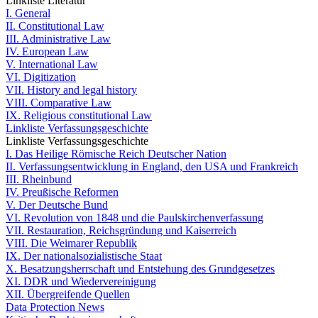
Linkliste Literatur
I. General
II. Constitutional Law
III. Administrative Law
IV. European Law
V. International Law
VI. Digitization
VII. History and legal history
VIII. Comparative Law
IX. Religious constitutional Law
Linkliste Verfassungsgeschichte
Linkliste Verfassungsgeschichte
I. Das Heilige Römische Reich Deutscher Nation
II. Verfassungsentwicklung in England, den USA und Frankreich
III. Rheinbund
IV. Preußische Reformen
V. Der Deutsche Bund
VI. Revolution von 1848 und die Paulskirchenverfassung
VII. Restauration, Reichsgründung und Kaiserreich
VIII. Die Weimarer Republik
IX. Der nationalsozialistische Staat
X. Besatzungsherrschaft und Entstehung des Grundgesetzes
XI. DDR und Wiedervereinigung
XII. Übergreifende Quellen
Data Protection News