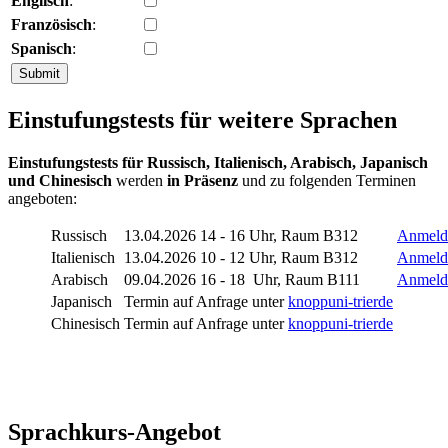
Englisch
:
Französisch
:
Spanisch
:
Einstufungstests für weitere Sprachen
Einstufungstests für Russisch, Italienisch, Arabisch, Japanisch
und Chinesisch
werden
in Präsenz
und zu folgenden Terminen
angeboten:
Russisch
13.04.2026 14 - 16 Uhr, Raum B312
Anmeldu
Italienisch
13.04.2026 10 - 12 Uhr, Raum B312
Anmeldu
Arabisch
09.04.2026 16 - 18 Uhr, Raum B111
Anmeldu
Japanisch
Termin auf Anfrage unter
knopp
uni-trier
de
Chinesisch
Termin auf Anfrage unter
knopp
uni-trier
de
Sprachkurs-Angebot