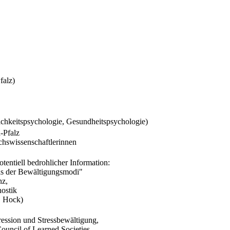
falz)
ichkeitspsychologie, Gesundheitspsychologie)
-Pfalz
hswissenschaftlerinnen
otentiell bedrohlicher Information:
ls der Bewältigungsmodi"
nz,
ostik
. Hock)
ression und Stressbewältigung,
uncil of Learned Societies.