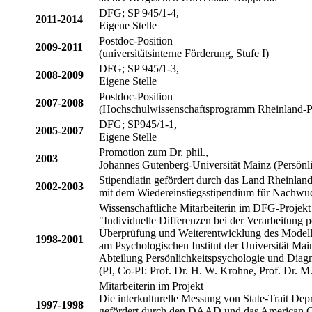
DFG; SP 945/1-4,
2011-2014
Eigene Stelle
Postdoc-Position
2009-2011
(universitätsinterne Förderung, Stufe I)
DFG; SP 945/1-3,
2008-2009
Eigene Stelle
Postdoc-Position
2007-2008
(Hochschulwissenschaftsprogramm Rheinland-P
DFG; SP945/1-1,
2005-2007
Eigene Stelle
Promotion zum Dr. phil.,
2003
Johannes Gutenberg-Universität Mainz (Persönl
Stipendiatin gefördert durch das Land Rheinland
2002-2003
mit dem Wiedereinstiegsstipendium für Nachwuc
Wissenschaftliche Mitarbeiterin im DFG-Projekt
"Individuelle Differenzen bei der Verarbeitung p
Überprüfung und Weiterentwicklung des Model
1998-2001
am Psychologischen Institut der Universität Mai
Abteilung Persönlichkeitspsychologie und Diagn
(PI, Co-PI: Prof. Dr. H. W. Krohne, Prof. Dr. M
Mitarbeiterin im Projekt
Die interkulturelle Messung von State-Trait Dep
1997-1998
gefördert durch den DAAD und das American Co