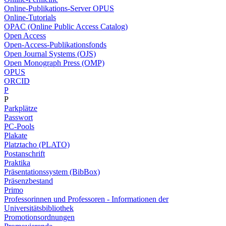
Online-Publikations-Server OPUS
Online-Tutorials
OPAC (Online Public Access Catalog)
Open Access
Open-Access-Publikationsfonds
Open Journal Systems (OJS)
Open Monograph Press (OMP)
OPUS
ORCID
P
P
Parkplätze
Passwort
PC-Pools
Plakate
Platztacho (PLATO)
Postanschrift
Praktika
Präsentationssystem (BibBox)
Präsenzbestand
Primo
Professorinnen und Professoren - Informationen der
Universitätsbibliothek
Promotionsordnungen