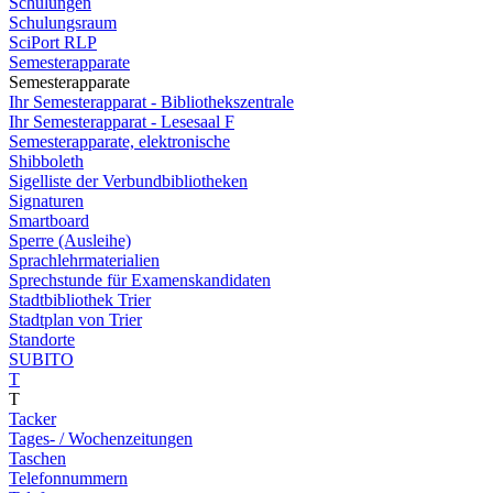
Schulungen
Schulungsraum
SciPort RLP
Semesterapparate
Semesterapparate
Ihr Semesterapparat - Bibliothekszentrale
Ihr Semesterapparat - Lesesaal F
Semesterapparate, elektronische
Shibboleth
Sigelliste der Verbundbibliotheken
Signaturen
Smartboard
Sperre (Ausleihe)
Sprachlehrmaterialien
Sprechstunde für Examenskandidaten
Stadtbibliothek Trier
Stadtplan von Trier
Standorte
SUBITO
T
T
Tacker
Tages- / Wochenzeitungen
Taschen
Telefonnummern