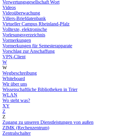
Verwertungsgesellschaft Wort
Videos
Videoüberwachung
Villers-Briefdatenbank
Virtueller Campus Rheinland-Pfalz
Volltexte, elektronische
Vorlesungsverzeichnis
Vormerkungen
Vormerkungen für Semesterapparate
Vorschlag zur Anschaffung
VPN-Client
W
W
Wegbeschreibung
Whiteboard
Wir über uns
Wissenschaftliche Bibliotheken in Trier
WLAN
Wo steht was?
XY
Z
Z
Zugang zu unseren Dienstleistungen von außen
ZIMK (Rechenzentrum)
Zentralschalter