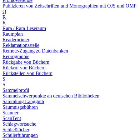
Promovierende
Publizieren von Zeitschriften und Monographien mit OJS und OMP
Q
R
R
Rara / Rara-Leseraum
Raumplan
Readerprinter
Reklamationsstelle
Remote-Zugang zu Datenbanken
Reprographie
Rückgabe von Büchern
Rückruf von Büchern
Rückstellen von Büchern
S
S
Sammelprofil
Sammelschwerpunkte an deutschen Bibliotheken
Sammlung Langguth
Säumnisgebühren
Scanner
ScanTent
Schlagwortsuche
Schließfächer
Schülerführungen