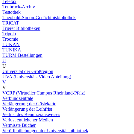
Telefax
Tenbruck-Archiv
Testothek
Theobald-Simon-Gedächtnisbibliothek
TRiCAT
Trierer Bibliotheken
Tripota
Troomie
TUKAN
TUNIKA
TURM-Bestellungen
U
U
Universität der Großregion
UVA (Universitäts Video Abteilung)
V
V
VCRP (Virtueller Campus Rheinland-Pfalz)
Verbundzentrale
Verlängerung der Gästekarte
Verlängerung der Leihfrist
Verlust des Benutzerausweises
Verlust entliehener Medien
Vermisste Bücher
Veröffentlichungen der Universitätsbibliothek