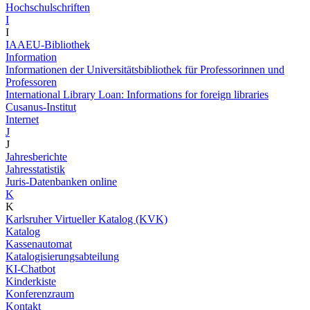
Hochschulschriften
I
I
IAAEU-Bibliothek
Information
Informationen der Universitätsbibliothek für Professorinnen und
Professoren
International Library Loan: Informations for foreign libraries
Cusanus-Institut
Internet
J
J
Jahresberichte
Jahresstatistik
Juris-Datenbanken online
K
K
Karlsruher Virtueller Katalog (KVK)
Katalog
Kassenautomat
Katalogisierungsabteilung
KI-Chatbot
Kinderkiste
Konferenzraum
Kontakt