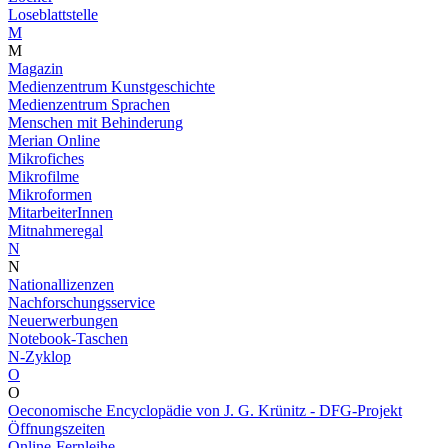
Loseblattstelle
M
M
Magazin
Medienzentrum Kunstgeschichte
Medienzentrum Sprachen
Menschen mit Behinderung
Merian Online
Mikrofiches
Mikrofilme
Mikroformen
MitarbeiterInnen
Mitnahmeregal
N
N
Nationallizenzen
Nachforschungsservice
Neuerwerbungen
Notebook-Taschen
N-Zyklop
O
O
Oeconomische Encyclopädie von J. G. Krünitz - DFG-Projekt
Öffnungszeiten
Online-Fernleihe