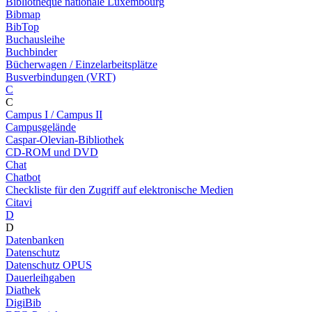
Bibliothèque nationale Luxembourg
Bibmap
BibTop
Buchausleihe
Buchbinder
Bücherwagen / Einzelarbeitsplätze
Busverbindungen (VRT)
C
C
Campus I / Campus II
Campusgelände
Caspar-Olevian-Bibliothek
CD-ROM und DVD
Chat
Chatbot
Checkliste für den Zugriff auf elektronische Medien
Citavi
D
D
Datenbanken
Datenschutz
Datenschutz OPUS
Dauerleihgaben
Diathek
DigiBib