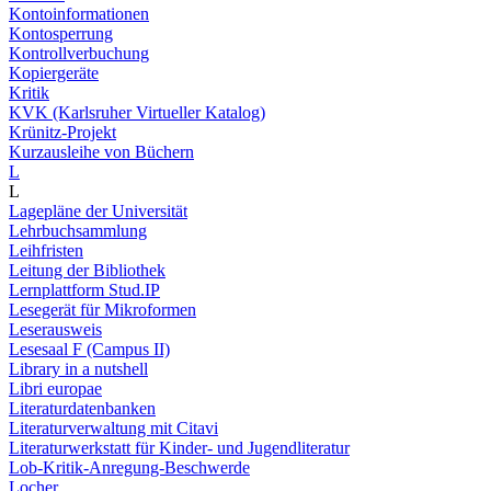
Kontoinformationen
Kontosperrung
Kontrollverbuchung
Kopiergeräte
Kritik
KVK (Karlsruher Virtueller Katalog)
Krünitz-Projekt
Kurzausleihe von Büchern
L
L
Lagepläne der Universität
Lehrbuchsammlung
Leihfristen
Leitung der Bibliothek
Lernplattform Stud.IP
Lesegerät für Mikroformen
Leserausweis
Lesesaal F (Campus II)
Library in a nutshell
Libri europae
Literaturdatenbanken
Literaturverwaltung mit Citavi
Literaturwerkstatt für Kinder- und Jugendliteratur
Lob-Kritik-Anregung-Beschwerde
Locher