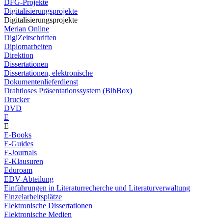
DFG-Projekte
Digitalisierungsprojekte
Digitalisierungsprojekte
Merian Online
DigiZeitschriften
Diplomarbeiten
Direktion
Dissertationen
Dissertationen, elektronische
Dokumentenlieferdienst
Drahtloses Präsentationssystem (BibBox)
Drucker
DVD
E
E
E-Books
E-Guides
E-Journals
E-Klausuren
Eduroam
EDV-Abteilung
Einführungen in Literaturrecherche und Literaturverwaltung
Einzelarbeitsplätze
Elektronische Dissertationen
Elektronische Medien