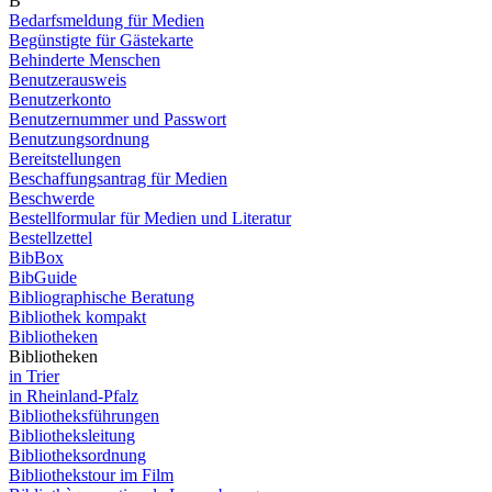
B
Bedarfsmeldung für Medien
Begünstigte für Gästekarte
Behinderte Menschen
Benutzerausweis
Benutzerkonto
Benutzernummer und Passwort
Benutzungsordnung
Bereitstellungen
Beschaffungsantrag für Medien
Beschwerde
Bestellformular für Medien und Literatur
Bestellzettel
BibBox
BibGuide
Bibliographische Beratung
Bibliothek kompakt
Bibliotheken
Bibliotheken
in Trier
in Rheinland-Pfalz
Bibliotheksführungen
Bibliotheksleitung
Bibliotheksordnung
Bibliothekstour im Film