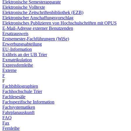
Elektronische Semesterapparate
Elektronische Volltexte
Elektronische Zeitschriftenbibliothek (EZB)
Elektronischer Anschaffungsvorschlag
Elektronisches Publizieren von Hochschulschriften mit OPUS
E-Mail-Adresse externer Benutzenden
Ersatzausweis
Erstsemester-Fachführungen (WiSe)
Erwerbungsabteilung
EU-Information
Exlibris an der UB Trier
Exmatrikulation
Expressfernleihe
Externe
F
F
Fachbibliographien
Fachhochschule Trier
Fachlesesäle
Fachspezifische Information
Fachsystematiken
Fahrplanauskunft
FAQ
Fax
Fernleihe