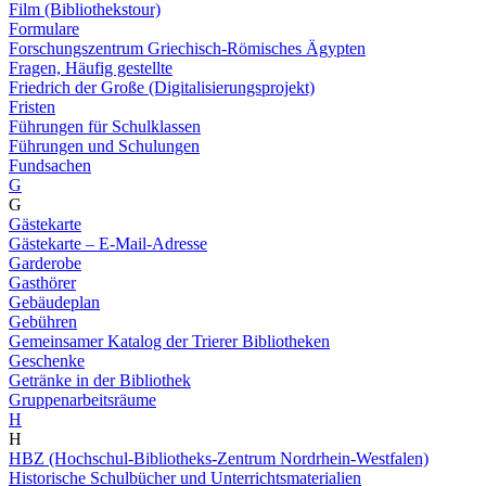
Film (Bibliothekstour)
Formulare
Forschungszentrum Griechisch-Römisches Ägypten
Fragen, Häufig gestellte
Friedrich der Große (Digitalisierungsprojekt)
Fristen
Führungen für Schulklassen
Führungen und Schulungen
Fundsachen
G
G
Gästekarte
Gästekarte – E-Mail-Adresse
Garderobe
Gasthörer
Gebäudeplan
Gebühren
Gemeinsamer Katalog der Trierer Bibliotheken
Geschenke
Getränke in der Bibliothek
Gruppenarbeitsräume
H
H
HBZ (Hochschul-Bibliotheks-Zentrum Nordrhein-Westfalen)
Historische Schulbücher und Unterrichtsmaterialien