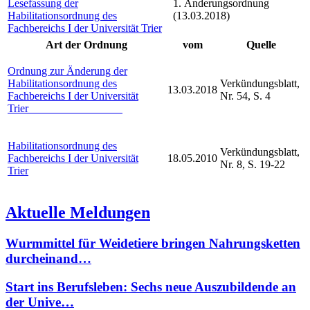
Lesefassung der
1. Änderungsordnung
Habilitationsordnung des
(13.03.2018)
Fachbereichs I der Universität Trier
Art der Ordnung
vom
Quelle
Ordnung zur Änderung der
Habilitationsordnung des
Verkündungsblatt,
13.03.2018
Fachbereichs I der Universität
Nr. 54, S. 4
Trier
Habilitationsordnung des
Verkündungsblatt,
Fachbereichs I der Universität
18.05.2010
Nr. 8, S. 19-22
Trier
Aktuelle Meldungen
Wurmmittel für Weidetiere bringen Nahrungsketten
durcheinand…
Start ins Berufsleben: Sechs neue Auszubildende an
der Unive…