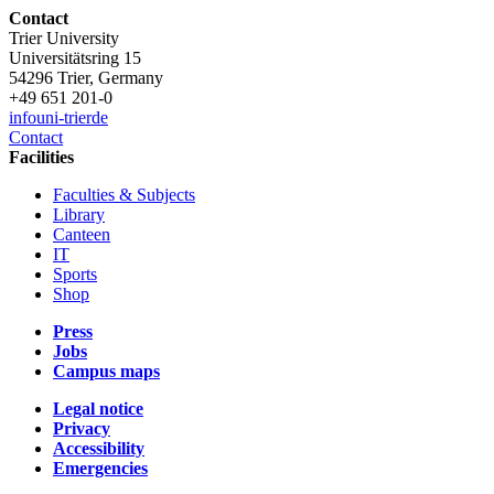
Contact
Trier University
Universitätsring 15
54296 Trier, Germany
+49 651 201-0
info
uni-trier
de
Contact
Facilities
Faculties & Subjects
Library
Canteen
IT
Sports
Shop
Press
Jobs
Campus maps
Legal notice
Privacy
Accessibility
Emergencies