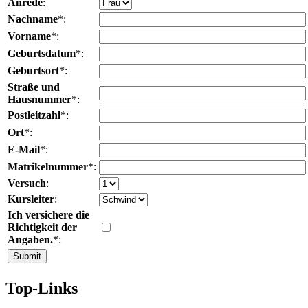
Anrede
:
Nachname
*:
Vorname
*:
Geburtsdatum
*:
Geburtsort
*:
Straße und
Hausnummer
*:
Postleitzahl
*:
Ort
*:
E-Mail
*:
Matrikelnummer
*:
Versuch
:
Kursleiter
:
Ich versichere die
Richtigkeit der
Angaben.
*:
Top-Links