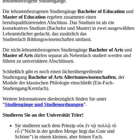
lehramtsbezogene Studiengänge.
Die lehramtsbezogenen Studiengänge
Bachelor of Education
und
Master of Education
ergeben zusammen einen
berufsqualifizierenden Abschluss. Das Studium ist als ein
konsekutives Studium (Bachelor und Master) in zwei ausgewählten
Lehramtsfächer gedacht, das zusätzlich das
Studienfach Bildungswissenschaften umfasst.
Die nicht-lehramtsbezogenen Studiengänge
Bachelor of Arts
und
Master of Arts
dürfen separat als Nebenfach studiert werden und
führen zu universitären Abschlüssen.
Schließlich gibt es noch einen fächerübergreifender
Studiengang
Bachelor of Arts Altertumswissenschaften
, der
Module der klassischen Philologie einschließt (Ein-Fach-
Studiengang/Kernfach).
Weitere Informationen diesbezüglich finden Sie unter
"
Studiengänge und Studienordnungen
".
Studieren Sie an der Universität Trier!
Sie studieren nach dem Prinzip οὐκ ἐν τῷ πολλῷ τὸ
εὖ ("Nicht in der großen Menge liegt das Gute und
Schöne") in einem kleinen, aber feinen Fach.