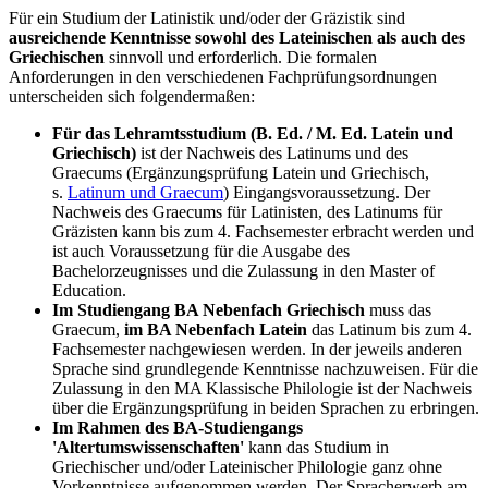
Für ein Studium der Latinistik und/oder der Gräzistik sind
ausreichende Kenntnisse
sowohl des
Lateinischen als auch des
Griechischen
sinnvoll und erforderlich. Die formalen
Anforderungen in den verschiedenen Fachprüfungsordnungen
unterscheiden sich folgendermaßen:
Für das Lehramtsstudium (B. Ed. / M. Ed. Latein und
Griechisch)
ist der Nachweis des Latinums und des
Graecums (Ergänzungsprüfung Latein und Griechisch,
s.
Latinum und Graecum
) Eingangsvoraussetzung. Der
Nachweis des Graecums für Latinisten, des Latinums für
Gräzisten kann bis zum 4. Fachsemester erbracht werden und
ist auch Voraussetzung für die Ausgabe des
Bachelorzeugnisses und die Zulassung in den Master of
Education.
Im Studiengang BA Nebenfach Griechisch
muss das
Graecum,
im BA Nebenfach Latein
das Latinum bis zum 4.
Fachsemester nachgewiesen werden. In der jeweils anderen
Sprache sind grundlegende Kenntnisse nachzuweisen. Für die
Zulassung in den MA Klassische Philologie ist der Nachweis
über die Ergänzungsprüfung in beiden Sprachen zu erbringen.
Im Rahmen des BA-Studiengangs
'Altertumswissenschaften'
kann das Studium in
Griechischer und/oder Lateinischer Philologie ganz ohne
Vorkenntnisse aufgenommen werden. Der Spracherwerb am