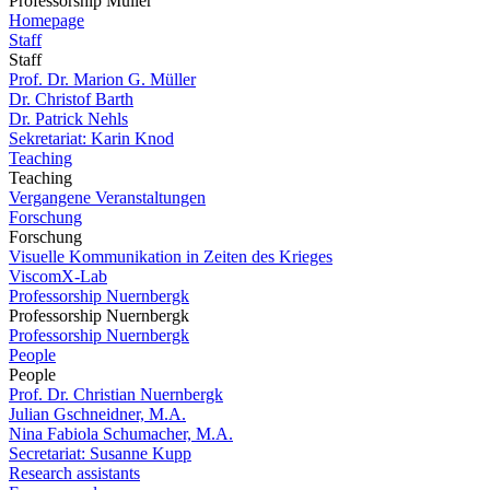
Professorship Müller
Homepage
Staff
Staff
Prof. Dr. Marion G. Müller
Dr. Christof Barth
Dr. Patrick Nehls
Sekretariat: Karin Knod
Teaching
Teaching
Vergangene Veranstaltungen
Forschung
Forschung
Visuelle Kommunikation in Zeiten des Krieges
ViscomX-Lab
Professorship Nuernbergk
Professorship Nuernbergk
Professorship Nuernbergk
People
People
Prof. Dr. Christian Nuernbergk
Julian Gschneidner, M.A.
Nina Fabiola Schumacher, M.A.
Secretariat: Susanne Kupp
Research assistants