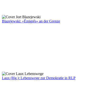
Blazejewski: »Émigrés« an der Grenze
Laux (Hg.): Lebenswege zur Demokratie in RLP