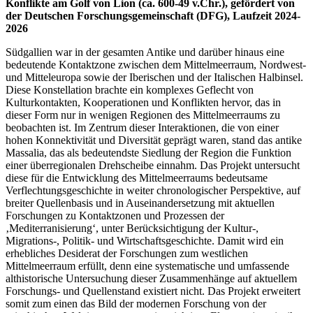
Konflikte am Golf von Lion (ca. 600-49 v.Chr.), gefördert von
der Deutschen Forschungsgemeinschaft (DFG), Laufzeit 2024-
2026
Südgallien war in der gesamten Antike und darüber hinaus eine
bedeutende Kontaktzone zwischen dem Mittelmeerraum, Nordwest-
und Mitteleuropa sowie der Iberischen und der Italischen Halbinsel.
Diese Konstellation brachte ein komplexes Geflecht von
Kulturkontakten, Kooperationen und Konflikten hervor, das in
dieser Form nur in wenigen Regionen des Mittelmeerraums zu
beobachten ist. Im Zentrum dieser Interaktionen, die von einer
hohen Konnektivität und Diversität geprägt waren, stand das antike
Massalia, das als bedeutendste Siedlung der Region die Funktion
einer überregionalen Drehscheibe einnahm. Das Projekt untersucht
diese für die Entwicklung des Mittelmeerraums bedeutsame
Verflechtungsgeschichte in weiter chronologischer Perspektive, auf
breiter Quellenbasis und in Auseinandersetzung mit aktuellen
Forschungen zu Kontaktzonen und Prozessen der
‚Mediterranisierung‘, unter Berücksichtigung der Kultur-,
Migrations-, Politik- und Wirtschaftsgeschichte. Damit wird ein
erhebliches Desiderat der Forschungen zum westlichen
Mittelmeerraum erfüllt, denn eine systematische und umfassende
althistorische Untersuchung dieser Zusammenhänge auf aktuellem
Forschungs- und Quellenstand existiert nicht. Das Projekt erweitert
somit zum einen das Bild der modernen Forschung von der