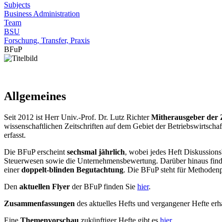
Subjects
Business Administration
Team
BSU
Forschung, Transfer, Praxis
BFuP
Allgemeines
Seit 2012 ist Herr Univ.-Prof. Dr. Lutz Richter
Mitherausgeber der Z
wissenschaftlichen Zeitschriften auf dem Gebiet der Betriebswirtschafts
erfasst.
Die BFuP erscheint
sechsmal jährlich
, wobei jedes Heft Diskussion
Steuerwesen sowie die Unternehmensbewertung. Darüber hinaus finden
einer
doppelt-blinden Begutachtung
. Die BFuP steht für Methodenp
Den
aktuellen Flyer
der BFuP finden Sie
hier
.
Zusammenfassungen
des aktuelles Hefts und vergangener Hefte erh
Eine
Themenvorschau
zukünftiger Hefte gibt es
hier
.