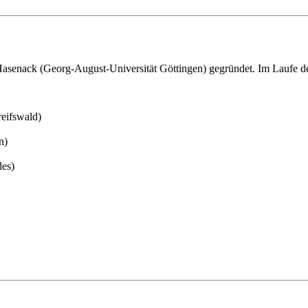
asenack (Georg-August-Universität Göttingen) gegründet. Im Laufe der
reifswald)
n)
des)