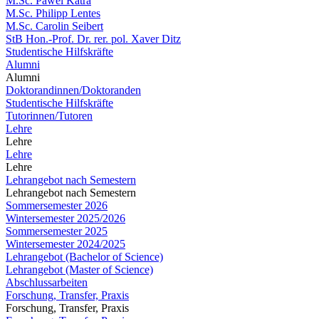
M.Sc. Pawel Katra
M.Sc. Philipp Lentes
M.Sc. Carolin Seibert
StB Hon.-Prof. Dr. rer. pol. Xaver Ditz
Studentische Hilfskräfte
Alumni
Alumni
Doktorandinnen/Doktoranden
Studentische Hilfskräfte
Tutorinnen/Tutoren
Lehre
Lehre
Lehre
Lehre
Lehrangebot nach Semestern
Lehrangebot nach Semestern
Sommersemester 2026
Wintersemester 2025/2026
Sommersemester 2025
Wintersemester 2024/2025
Lehrangebot (Bachelor of Science)
Lehrangebot (Master of Science)
Abschlussarbeiten
Forschung, Transfer, Praxis
Forschung, Transfer, Praxis