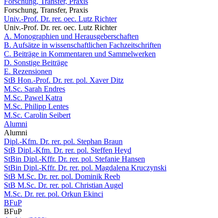
Forschung, Transfer, Praxis
Forschung, Transfer, Praxis
Univ.-Prof. Dr. rer. oec. Lutz Richter
Univ.-Prof. Dr. rer. oec. Lutz Richter
A. Monographien und Herausgeberschaften
B. Aufsätze in wissenschaftlichen Fachzeitschriften
C. Beiträge in Kommentaren und Sammelwerken
D. Sonstige Beiträge
E. Rezensionen
StB Hon.-Prof. Dr. rer. pol. Xaver Ditz
M.Sc. Sarah Endres
M.Sc. Pawel Katra
M.Sc. Philipp Lentes
M.Sc. Carolin Seibert
Alumni
Alumni
Dipl.-Kfm. Dr. rer. pol. Stephan Braun
StB Dipl.-Kfm. Dr. rer. pol. Steffen Heyd
StBin Dipl.-Kffr. Dr. rer. pol. Stefanie Hansen
StBin Dipl.-Kffr. Dr. rer. pol. Magdalena Kruczynski
StB M.Sc. Dr. rer. pol. Dominik Reeb
StB M.Sc. Dr. rer. pol. Christian Augel
M.Sc. Dr. rer. pol. Orkun Ekinci
BFuP
BFuP