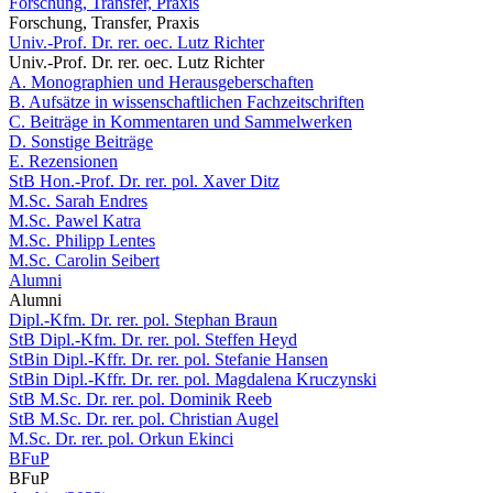
Forschung, Transfer, Praxis
Forschung, Transfer, Praxis
Univ.-Prof. Dr. rer. oec. Lutz Richter
Univ.-Prof. Dr. rer. oec. Lutz Richter
A. Monographien und Herausgeberschaften
B. Aufsätze in wissenschaftlichen Fachzeitschriften
C. Beiträge in Kommentaren und Sammelwerken
D. Sonstige Beiträge
E. Rezensionen
StB Hon.-Prof. Dr. rer. pol. Xaver Ditz
M.Sc. Sarah Endres
M.Sc. Pawel Katra
M.Sc. Philipp Lentes
M.Sc. Carolin Seibert
Alumni
Alumni
Dipl.-Kfm. Dr. rer. pol. Stephan Braun
StB Dipl.-Kfm. Dr. rer. pol. Steffen Heyd
StBin Dipl.-Kffr. Dr. rer. pol. Stefanie Hansen
StBin Dipl.-Kffr. Dr. rer. pol. Magdalena Kruczynski
StB M.Sc. Dr. rer. pol. Dominik Reeb
StB M.Sc. Dr. rer. pol. Christian Augel
M.Sc. Dr. rer. pol. Orkun Ekinci
BFuP
BFuP