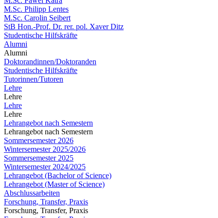
M.Sc. Pawel Katra
M.Sc. Philipp Lentes
M.Sc. Carolin Seibert
StB Hon.-Prof. Dr. rer. pol. Xaver Ditz
Studentische Hilfskräfte
Alumni
Alumni
Doktorandinnen/Doktoranden
Studentische Hilfskräfte
Tutorinnen/Tutoren
Lehre
Lehre
Lehre
Lehre
Lehrangebot nach Semestern
Lehrangebot nach Semestern
Sommersemester 2026
Wintersemester 2025/2026
Sommersemester 2025
Wintersemester 2024/2025
Lehrangebot (Bachelor of Science)
Lehrangebot (Master of Science)
Abschlussarbeiten
Forschung, Transfer, Praxis
Forschung, Transfer, Praxis