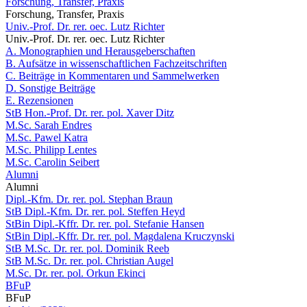
Forschung, Transfer, Praxis
Forschung, Transfer, Praxis
Univ.-Prof. Dr. rer. oec. Lutz Richter
Univ.-Prof. Dr. rer. oec. Lutz Richter
A. Monographien und Herausgeberschaften
B. Aufsätze in wissenschaftlichen Fachzeitschriften
C. Beiträge in Kommentaren und Sammelwerken
D. Sonstige Beiträge
E. Rezensionen
StB Hon.-Prof. Dr. rer. pol. Xaver Ditz
M.Sc. Sarah Endres
M.Sc. Pawel Katra
M.Sc. Philipp Lentes
M.Sc. Carolin Seibert
Alumni
Alumni
Dipl.-Kfm. Dr. rer. pol. Stephan Braun
StB Dipl.-Kfm. Dr. rer. pol. Steffen Heyd
StBin Dipl.-Kffr. Dr. rer. pol. Stefanie Hansen
StBin Dipl.-Kffr. Dr. rer. pol. Magdalena Kruczynski
StB M.Sc. Dr. rer. pol. Dominik Reeb
StB M.Sc. Dr. rer. pol. Christian Augel
M.Sc. Dr. rer. pol. Orkun Ekinci
BFuP
BFuP