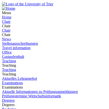
Menu
Home
Chair
Chair
Chair
Chair
News
Stellenausschreibungen
Travel information
Office
Gastaufenthalt
Teaching
Teaching
Teaching
Teaching
Aktuelles Lehrangebot
Examinations
Examinations
Aktuelle Informationen zu Prüfungsanmeldungen
Prüfungstermine Wirtschaftsinformatik
Degrees
Degrees