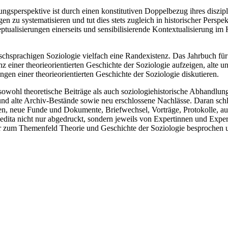
hungsperspektive ist durch einen konstitutiven Doppelbezug ihres diszipl
n zu systematisieren und tut dies stets zugleich in historischer Perspek
ualisierungen einerseits und sensibilisierende Kontextualisierung im H
schsprachigen Soziologie vielfach eine Randexistenz. Das Jahrbuch fü
z einer theorieorientierten Geschichte der Soziologie aufzeigen, alte 
en einer theorieorientierten Geschichte der Soziologie diskutieren.
t sowohl theoretische Beiträge als auch soziologiehistorische Abhandlu
und alte Archiv-Bestände sowie neu erschlossene Nachlässe. Daran schl
eiten, neue Funde und Dokumente, Briefwechsel, Vorträge, Protokolle, 
edita nicht nur abgedruckt, sondern jeweils von Expertinnen und Expert
ur zum Themenfeld Theorie und Geschichte der Soziologie besprochen u