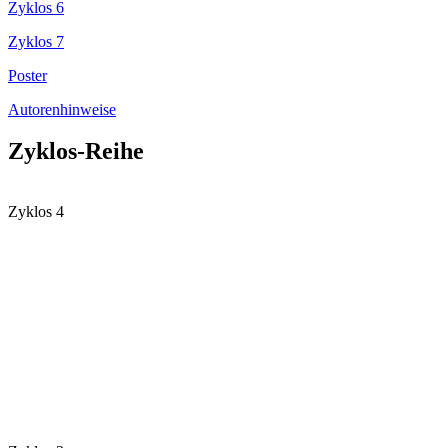
Zyklos 6
Zyklos 7
Poster
Autorenhinweise
Zyklos-Reihe
Zyklos 4