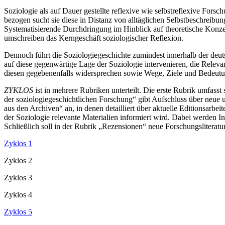
Soziologie als auf Dauer gestellte reflexive wie selbstreflexive Forsc
bezogen sucht sie diese in Distanz von alltäglichen Selbstbeschreibunge
Systematisierende Durchdringung im Hinblick auf theoretische Konzept
umschreiben das Kerngeschäft soziologischer Reflexion.
Dennoch führt die Soziologiegeschichte zumindest innerhalb der deut
auf diese gegenwärtige Lage der Soziologie intervenieren, die Relevan
diesen gegebenenfalls widersprechen sowie Wege, Ziele und Bedeutung
ZYKLOS
ist in mehrere Rubriken unterteilt. Die erste Rubrik umfass
der soziologiegeschichtlichen Forschung“ gibt Aufschluss über neue 
aus den Archiven“ an, in denen detailliert über aktuelle Editionsarb
der Soziologie relevante Materialien informiert wird. Dabei werden In
Schließlich soll in der Rubrik „Rezensionen“ neue Forschungsliterat
Zyklos 1
Zyklos 2
Zyklos 3
Zyklos 4
Zyklos 5