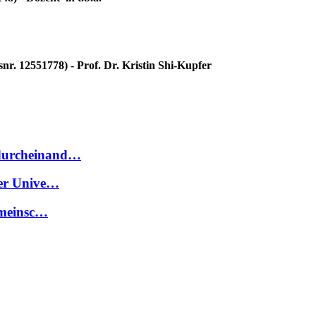
. 12551778) - Prof. Dr. Kristin Shi-Kupfer
 durcheinand…
der Unive…
gemeinsc…