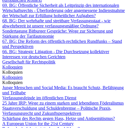
europäischen Kontext
69. BG: Öffentliche Sicherheit als Leitprinzip des internationalen
Wirtschaftsrechts - Überforderung oder angemessene Indienstnahme
der Wirtschaft zur Erfüllung hoheitlicher Aufgaben?
68. BG: Der wehrhafte und streitbare Verfassungsstaat - wie
abwehrbereit ist unsere verfassungsmäßige Ordnung?
Sondertagung Bitburger Gespräche: Wege zur Sicherung und
Stärkung der Tarifautonomie
67. BG: Die Reform des öffentlich-rechtlichen Rundfunks – Stand
und Perspektiven
66. BG: Strategic Litigation - Die Durchsetzung kollektiver
Interessen vor deutschen Gerichten
Gesellschaft für Rechtspolitik
Kolloquien
Kolloquien
Kolloquien
Kolloquien
Junge Menschen und Social Media: Es braucht Schutz, Befähigung
und Teilhabe
Verfassungsfeinde im öffentlichen Dienst
25 Jahre IRP: Wege zu einem starken und lebendigen Föderalismus
Staatsverschuldung und Schuldenbremse – Politische Praxis,
Verfassungsrecht und Zukunftsperspektiven
Schärfung des Rechts gegen Hass, Hetze und Antisemitismus?
A European Union for the 21st Century