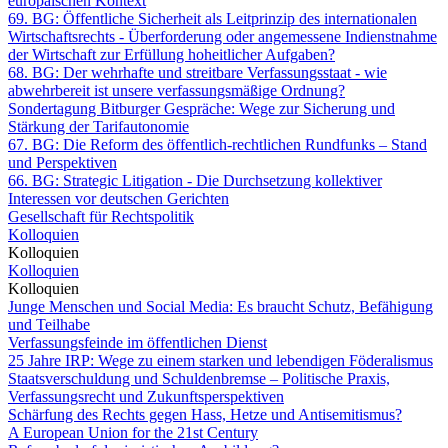
europäischen Kontext
69. BG: Öffentliche Sicherheit als Leitprinzip des internationalen
Wirtschaftsrechts - Überforderung oder angemessene Indienstnahme
der Wirtschaft zur Erfüllung hoheitlicher Aufgaben?
68. BG: Der wehrhafte und streitbare Verfassungsstaat - wie
abwehrbereit ist unsere verfassungsmäßige Ordnung?
Sondertagung Bitburger Gespräche: Wege zur Sicherung und
Stärkung der Tarifautonomie
67. BG: Die Reform des öffentlich-rechtlichen Rundfunks – Stand
und Perspektiven
66. BG: Strategic Litigation - Die Durchsetzung kollektiver
Interessen vor deutschen Gerichten
Gesellschaft für Rechtspolitik
Kolloquien
Kolloquien
Kolloquien
Kolloquien
Junge Menschen und Social Media: Es braucht Schutz, Befähigung
und Teilhabe
Verfassungsfeinde im öffentlichen Dienst
25 Jahre IRP: Wege zu einem starken und lebendigen Föderalismus
Staatsverschuldung und Schuldenbremse – Politische Praxis,
Verfassungsrecht und Zukunftsperspektiven
Schärfung des Rechts gegen Hass, Hetze und Antisemitismus?
A European Union for the 21st Century