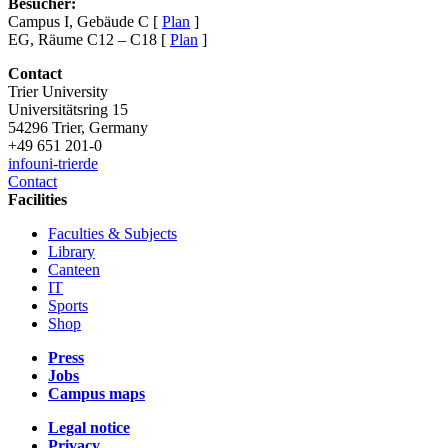
Besucher:
Campus I, Gebäude C [
Plan
]
EG, Räume C12 – C18 [
Plan
]
Contact
Trier University
Universitätsring 15
54296 Trier, Germany
+49 651 201-0
info
uni-trier
de
Contact
Facilities
Faculties & Subjects
Library
Canteen
IT
Sports
Shop
Press
Jobs
Campus maps
Legal notice
Privacy