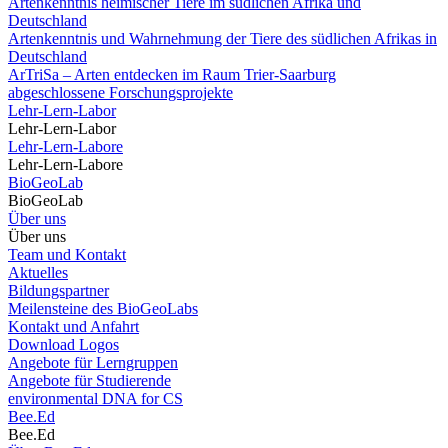
Artenkenntnis heimischer Tiere im südlichen Afrika und
Deutschland
Artenkenntnis und Wahrnehmung der Tiere des südlichen Afrikas in
Deutschland
ArTriSa – Arten entdecken im Raum Trier-Saarburg
abgeschlossene Forschungsprojekte
Lehr-Lern-Labor
Lehr-Lern-Labor
Lehr-Lern-Labore
Lehr-Lern-Labore
BioGeoLab
BioGeoLab
Über uns
Über uns
Team und Kontakt
Aktuelles
Bildungspartner
Meilensteine des BioGeoLabs
Kontakt und Anfahrt
Download Logos
Angebote für Lerngruppen
Angebote für Studierende
environmental DNA for CS
Bee.Ed
Bee.Ed