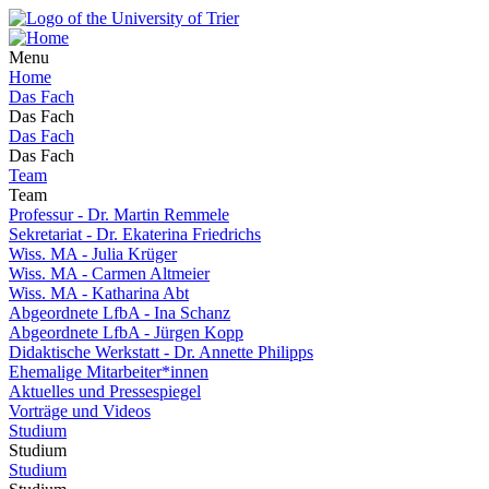
Menu
Home
Das Fach
Das Fach
Das Fach
Das Fach
Team
Team
Professur - Dr. Martin Remmele
Sekretariat - Dr. Ekaterina Friedrichs
Wiss. MA - Julia Krüger
Wiss. MA - Carmen Altmeier
Wiss. MA - Katharina Abt
Abgeordnete LfbA - Ina Schanz
Abgeordnete LfbA - Jürgen Kopp
Didaktische Werkstatt - Dr. Annette Philipps
Ehemalige Mitarbeiter*innen
Aktuelles und Pressespiegel
Vorträge und Videos
Studium
Studium
Studium