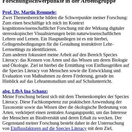
Forschungsschwerpunkte in der Arbeitsgruppe
Prof. Dr. Martin Remmele:
Zwei Themenbereiche bilden die Schwerpunkte meiner Forschung:
Zum einen beschäftige ich mich im Kontext
kognitionswissenschaftlicher Forschung mit der Wirkung digitaler
stereoskopischer Visualisierungen beim naturwissenschaftlichen
Lehren und Lernen. Ein Hauptanliegen ist es mir hierbei,
Gelingensbedingungen für die Gestaltung instruktiver Lehr-
Lernsettings zu identifizieren.
Zum anderen fokussiert meine Arbeit auf den Bereich Species
Literacy: das Kennen von Arten und das Wissen um deren Biologie
und Ökologie. Ziel ist hierbei die Ermittlung von Einflussgrößen auf
die Species Literacy von Menschen sowie die Entwicklung und
Evaluation von Maßnahmen zu deren Förderung, gerade im
Hinblick auf das Lehramtsstudium und auf Schulunterricht.
abg. LfbA Ina Schanz:
Meine Forschung befasst sich mit dem Themenkomplex der Species
Literacy. Diese Fachkompetenz zur praktischen Anwendung der
Taxonomie sowie das Wissen über die ökologische Bedeutung von
Arten, verkörpert einen zentralen Ausgangspunkt, um das Interesse
der Menschen an Biodiversität und deren Erhalt zu wecken. Der
Gegenstand meiner Forschung besteht daher in der Untersuchung
von
Einflussfaktoren auf die Species Literacy
mit dem Ziel,