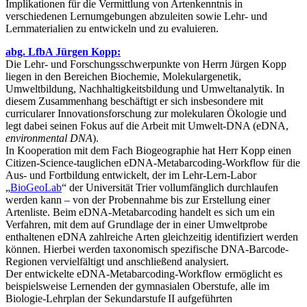
Implikationen für die Vermittlung von Artenkenntnis in
verschiedenen Lernumgebungen abzuleiten sowie Lehr- und
Lernmaterialien zu entwickeln und zu evaluieren.
abg. LfbA Jürgen Kopp:
Die Lehr- und Forschungsschwerpunkte von Herrn Jürgen Kopp
liegen in den Bereichen Biochemie, Molekulargenetik,
Umweltbildung, Nachhaltigkeitsbildung und Umweltanalytik. In
diesem Zusammenhang beschäftigt er sich insbesondere mit
curricularer Innovationsforschung zur molekularen Ökologie und
legt dabei seinen Fokus auf die Arbeit mit Umwelt-DNA (eDNA,
environmental DNA
).
In Kooperation mit dem Fach Biogeographie hat Herr Kopp einen
Citizen-Science-tauglichen eDNA-Metabarcoding-Workflow für die
Aus- und Fortbildung entwickelt, der im Lehr-Lern-Labor
„
BioGeoLab
“ der Universität Trier vollumfänglich durchlaufen
werden kann – von der Probennahme bis zur Erstellung einer
Artenliste. Beim eDNA-Metabarcoding handelt es sich um ein
Verfahren, mit dem auf Grundlage der in einer Umweltprobe
enthaltenen eDNA zahlreiche Arten gleichzeitig identifiziert werden
können. Hierbei werden taxonomisch spezifische DNA-Barcode-
Regionen vervielfältigt und anschließend analysiert.
Der entwickelte eDNA-Metabarcoding-Workflow ermöglicht es
beispielsweise Lernenden der gymnasialen Oberstufe, alle im
Biologie-Lehrplan der Sekundarstufe II aufgeführten